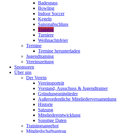
Badespass
Bowling
Indoor Soccer
Kegeln
Saisonabschluss
Training
Turniere
Weihnachtsfeier
Termine
Termine herunterladen
Jugendtraining
Vereinszeitung
Sponsoren
Über uns
Der Verein
Vereinsporträt
Vorstand, Ausschuss & Jugendtrainer
Gründungsmitglieder
Außerordentliche Mitgliederversammlung
Historie
Satzung
Mitgliederentwicklung
Sonstige Daten
Trainingsangebot
Mitgliedschaftsantrag