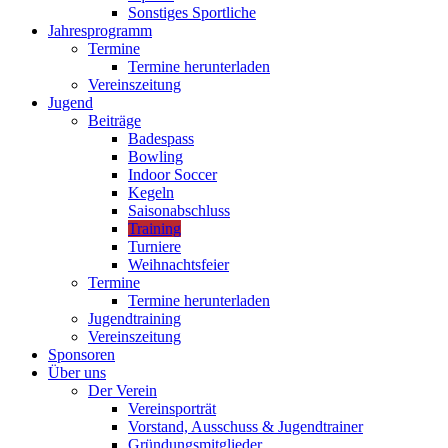
Sonstiges Sportliche
Jahresprogramm
Termine
Termine herunterladen
Vereinszeitung
Jugend
Beiträge
Badespass
Bowling
Indoor Soccer
Kegeln
Saisonabschluss
Training
Turniere
Weihnachtsfeier
Termine
Termine herunterladen
Jugendtraining
Vereinszeitung
Sponsoren
Über uns
Der Verein
Vereinsporträt
Vorstand, Ausschuss & Jugendtrainer
Gründungsmitglieder