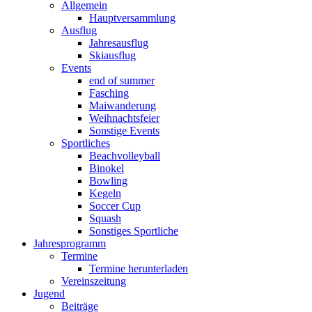
Allgemein
Hauptversammlung
Ausflug
Jahresausflug
Skiausflug
Events
end of summer
Fasching
Maiwanderung
Weihnachtsfeier
Sonstige Events
Sportliches
Beachvolleyball
Binokel
Bowling
Kegeln
Soccer Cup
Squash
Sonstiges Sportliche
Jahresprogramm
Termine
Termine herunterladen
Vereinszeitung
Jugend
Beiträge