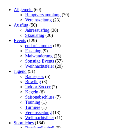
Allgemein
(69)
Hauptversammlung
(30)
Vereinszeitung
(23)
Ausflug
(50)
Jahresausflug
(30)
Skiausflug
(20)
Events
(129)
end of summer
(18)
Fasching
(9)
Maiwanderung
(25)
Sonstige Events
(57)
Weihnachtsfeier
(20)
Jugend
(51)
Badespass
(5)
Bowling
(3)
Indoor Soccer
(2)
Kegeln
(6)
Saisonabschluss
(7)
Training
(1)
Turniere
(1)
Vereinszeitung
(13)
Weihnachtsfeier
(11)
Sportliches
(184)
Beachvolleyball
(9)