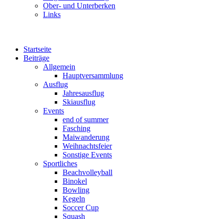
Ober- und Unterberken
Links
Startseite
Beiträge
Allgemein
Hauptversammlung
Ausflug
Jahresausflug
Skiausflug
Events
end of summer
Fasching
Maiwanderung
Weihnachtsfeier
Sonstige Events
Sportliches
Beachvolleyball
Binokel
Bowling
Kegeln
Soccer Cup
Squash