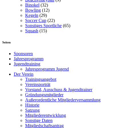
Binokel
(32)
Bowling
(12)
Kegeln
(29)
Soccer Cup
(22)
Sonstiges Sportliche
(65)
Squash
(15)
Seiten
Sponsoren
Jahresprogramm
Jugendtraining
Jahresprogramm Jugend
Der Verein
Trainingsangebot
Vereinsporträt
Vorstand, Ausschuss & Jugendtrainer
Gründungsmitglieder
Außerordentliche Mitgliederversammlung
Historie
Satzung
Mitgliederentwicklung
Sonstige Daten
Mitgliedschaftsantrag