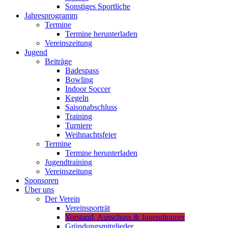
Sonstiges Sportliche
Jahresprogramm
Termine
Termine herunterladen
Vereinszeitung
Jugend
Beiträge
Badespass
Bowling
Indoor Soccer
Kegeln
Saisonabschluss
Training
Turniere
Weihnachtsfeier
Termine
Termine herunterladen
Jugendtraining
Vereinszeitung
Sponsoren
Über uns
Der Verein
Vereinsporträt
Vorstand, Ausschuss & Jugendtrainer
Gründungsmitglieder