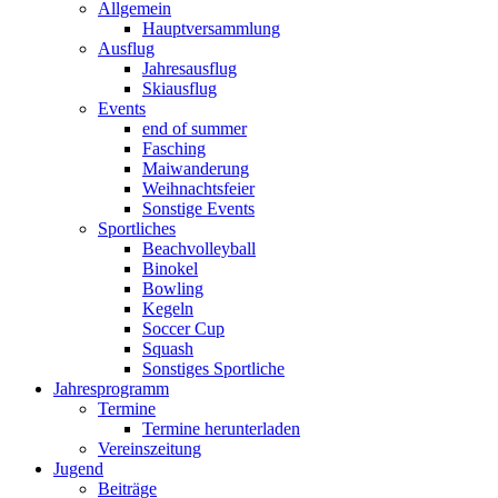
Allgemein
Hauptversammlung
Ausflug
Jahresausflug
Skiausflug
Events
end of summer
Fasching
Maiwanderung
Weihnachtsfeier
Sonstige Events
Sportliches
Beachvolleyball
Binokel
Bowling
Kegeln
Soccer Cup
Squash
Sonstiges Sportliche
Jahresprogramm
Termine
Termine herunterladen
Vereinszeitung
Jugend
Beiträge