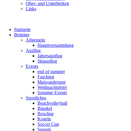
Ober- und Unterberken
Links
Startseite
Beiträge
Allgemein
Hauptversammlung
Ausflug
Jahresausflug
Skiausflug
Events
end of summer
Fasching
Maiwanderung
Weihnachtsfeier
Sonstige Events
Sportliches
Beachvolleyball
Binokel
Bowling
Kegeln
Soccer Cup
Squash