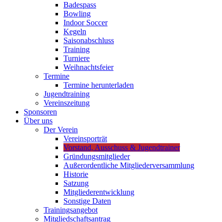
Badespass
Bowling
Indoor Soccer
Kegeln
Saisonabschluss
Training
Turniere
Weihnachtsfeier
Termine
Termine herunterladen
Jugendtraining
Vereinszeitung
Sponsoren
Über uns
Der Verein
Vereinsporträt
Vorstand, Ausschuss & Jugendtrainer
Gründungsmitglieder
Außerordentliche Mitgliederversammlung
Historie
Satzung
Mitgliederentwicklung
Sonstige Daten
Trainingsangebot
Mitgliedschaftsantrag