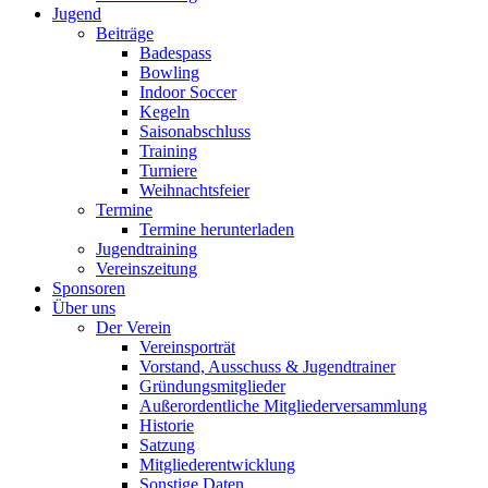
Jugend
Beiträge
Badespass
Bowling
Indoor Soccer
Kegeln
Saisonabschluss
Training
Turniere
Weihnachtsfeier
Termine
Termine herunterladen
Jugendtraining
Vereinszeitung
Sponsoren
Über uns
Der Verein
Vereinsporträt
Vorstand, Ausschuss & Jugendtrainer
Gründungsmitglieder
Außerordentliche Mitgliederversammlung
Historie
Satzung
Mitgliederentwicklung
Sonstige Daten