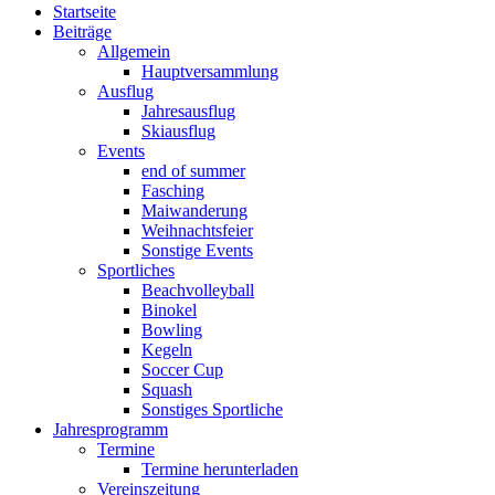
Startseite
Beiträge
Allgemein
Hauptversammlung
Ausflug
Jahresausflug
Skiausflug
Events
end of summer
Fasching
Maiwanderung
Weihnachtsfeier
Sonstige Events
Sportliches
Beachvolleyball
Binokel
Bowling
Kegeln
Soccer Cup
Squash
Sonstiges Sportliche
Jahresprogramm
Termine
Termine herunterladen
Vereinszeitung