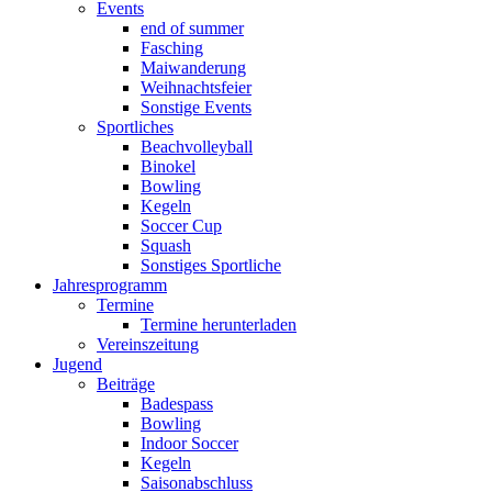
Events
end of summer
Fasching
Maiwanderung
Weihnachtsfeier
Sonstige Events
Sportliches
Beachvolleyball
Binokel
Bowling
Kegeln
Soccer Cup
Squash
Sonstiges Sportliche
Jahresprogramm
Termine
Termine herunterladen
Vereinszeitung
Jugend
Beiträge
Badespass
Bowling
Indoor Soccer
Kegeln
Saisonabschluss