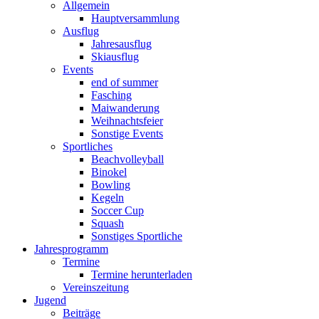
Allgemein
Hauptversammlung
Ausflug
Jahresausflug
Skiausflug
Events
end of summer
Fasching
Maiwanderung
Weihnachtsfeier
Sonstige Events
Sportliches
Beachvolleyball
Binokel
Bowling
Kegeln
Soccer Cup
Squash
Sonstiges Sportliche
Jahresprogramm
Termine
Termine herunterladen
Vereinszeitung
Jugend
Beiträge