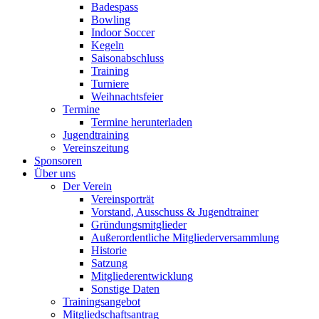
Badespass
Bowling
Indoor Soccer
Kegeln
Saisonabschluss
Training
Turniere
Weihnachtsfeier
Termine
Termine herunterladen
Jugendtraining
Vereinszeitung
Sponsoren
Über uns
Der Verein
Vereinsporträt
Vorstand, Ausschuss & Jugendtrainer
Gründungsmitglieder
Außerordentliche Mitgliederversammlung
Historie
Satzung
Mitgliederentwicklung
Sonstige Daten
Trainingsangebot
Mitgliedschaftsantrag