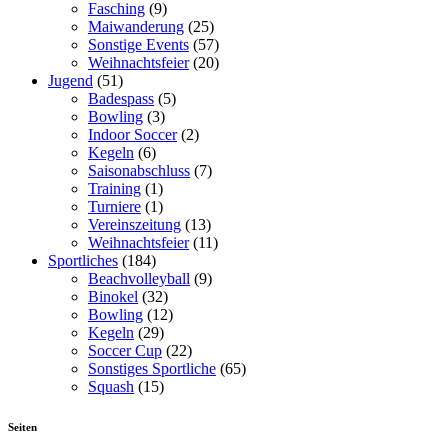
Fasching
(9)
Maiwanderung
(25)
Sonstige Events
(57)
Weihnachtsfeier
(20)
Jugend
(51)
Badespass
(5)
Bowling
(3)
Indoor Soccer
(2)
Kegeln
(6)
Saisonabschluss
(7)
Training
(1)
Turniere
(1)
Vereinszeitung
(13)
Weihnachtsfeier
(11)
Sportliches
(184)
Beachvolleyball
(9)
Binokel
(32)
Bowling
(12)
Kegeln
(29)
Soccer Cup
(22)
Sonstiges Sportliche
(65)
Squash
(15)
Seiten