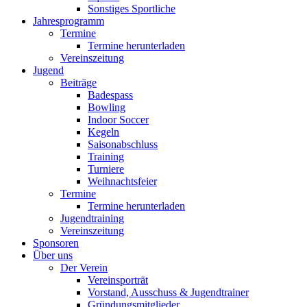
Sonstiges Sportliche
Jahresprogramm
Termine
Termine herunterladen
Vereinszeitung
Jugend
Beiträge
Badespass
Bowling
Indoor Soccer
Kegeln
Saisonabschluss
Training
Turniere
Weihnachtsfeier
Termine
Termine herunterladen
Jugendtraining
Vereinszeitung
Sponsoren
Über uns
Der Verein
Vereinsporträt
Vorstand, Ausschuss & Jugendtrainer
Gründungsmitglieder