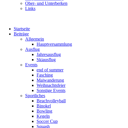
Ober- und Unterberken
Links
Startseite
Beiträge
Allgemein
Hauptversammlung
Ausflug
Jahresausflug
Skiausflug
Events
end of summer
Fasching
Maiwanderung
Weihnachtsfeier
Sonstige Events
Sportliches
Beachvolleyball
Binokel
Bowling
Kegeln
Soccer Cup
Squash