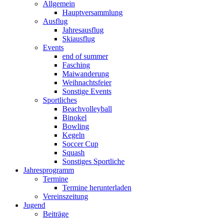
Allgemein
Hauptversammlung
Ausflug
Jahresausflug
Skiausflug
Events
end of summer
Fasching
Maiwanderung
Weihnachtsfeier
Sonstige Events
Sportliches
Beachvolleyball
Binokel
Bowling
Kegeln
Soccer Cup
Squash
Sonstiges Sportliche
Jahresprogramm
Termine
Termine herunterladen
Vereinszeitung
Jugend
Beiträge