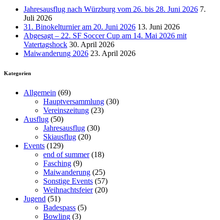
Jahresausflug nach Würzburg vom 26. bis 28. Juni 2026
7.
Juli 2026
31. Binokelturnier am 20. Juni 2026
13. Juni 2026
Abgesagt – 22. SF Soccer Cup am 14. Mai 2026 mit
Vatertagshock
30. April 2026
Maiwanderung 2026
23. April 2026
Kategorien
Allgemein
(69)
Hauptversammlung
(30)
Vereinszeitung
(23)
Ausflug
(50)
Jahresausflug
(30)
Skiausflug
(20)
Events
(129)
end of summer
(18)
Fasching
(9)
Maiwanderung
(25)
Sonstige Events
(57)
Weihnachtsfeier
(20)
Jugend
(51)
Badespass
(5)
Bowling
(3)