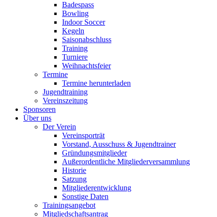
Badespass
Bowling
Indoor Soccer
Kegeln
Saisonabschluss
Training
Turniere
Weihnachtsfeier
Termine
Termine herunterladen
Jugendtraining
Vereinszeitung
Sponsoren
Über uns
Der Verein
Vereinsporträt
Vorstand, Ausschuss & Jugendtrainer
Gründungsmitglieder
Außerordentliche Mitgliederversammlung
Historie
Satzung
Mitgliederentwicklung
Sonstige Daten
Trainingsangebot
Mitgliedschaftsantrag