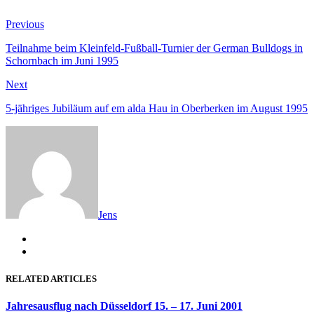
Beitragsnavigation
Previous
Previous
post:
Teilnahme beim Kleinfeld-Fußball-Turnier der German Bulldogs in
Schornbach im Juni 1995
Next
Next
post:
5-jähriges Jubiläum auf em alda Hau in Oberberken im August 1995
Jens
RELATED ARTICLES
Jahresausflug nach Düsseldorf 15. – 17. Juni 2001