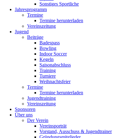
Sonstiges Sportliche
Jahresprogramm
Termine
Termine herunterladen
Vereinszeitung
Jugend
Beiträge
Badespass
Bowling
Indoor Soccer
Kegeln
Saisonabschluss
Training
Turniere
Weihnachtsfeier
Termine
Termine herunterladen
Jugendtraining
Vereinszeitung
Sponsoren
Über uns
Der Verein
Vereinsporträt
Vorstand, Ausschuss & Jugendtrainer
Gründungsmitglieder