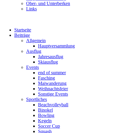
Ober- und Unterberken
Links
Startseite
Beiträge
Allgemein
Hauptversammlung
Ausflug
Jahresausflug
Skiausflug
Events
end of summer
Fasching
Maiwanderung
Weihnachtsfeier
Sonstige Events
Sportliches
Beachvolleyball
Binokel
Bowling
Kegeln
Soccer Cup
Squash