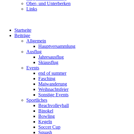
Ober- und Unterberken
Links
Startseite
Beiträge
Allgemein
Hauptversammlung
Ausflug
Jahresausflug
Skiausflug
Events
end of summer
Fasching
Maiwanderung
Weihnachtsfeier
Sonstige Events
Sportliches
Beachvolleyball
Binokel
Bowling
Kegeln
Soccer Cup
Squash