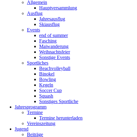
Allgemein
Hauptversammlung
Ausflug
Jahresausflug
Skiausflug
Events
end of summer
Fasching
Maiwanderung
Weihnachtsfeier
Sonstige Events
Sportliches
Beachvolleyball
Binokel
Bowling
Kegeln
Soccer Cup
Squash
Sonstiges Sportliche
Jahresprogramm
Termine
Termine herunterladen
Vereinszeitung
Jugend
Beiträge