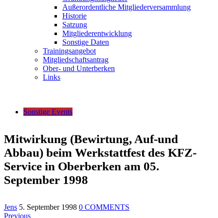
Außerordentliche Mitgliederversammlung
Historie
Satzung
Mitgliederentwicklung
Sonstige Daten
Trainingsangebot
Mitgliedschaftsantrag
Ober- und Unterberken
Links
Sonstige Events
Mitwirkung (Bewirtung, Auf-und
Abbau) beim Werkstattfest des KFZ-
Service in Oberberken am 05.
September 1998
Jens
5. September 1998
0 COMMENTS
Beitragsnavigation
Previous
Previous