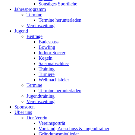
Sonstiges Sportliche
Jahresprogramm
Termine
Termine herunterladen
Vereinszeitung
Jugend
Beiträge
Badespass
Bowling
Indoor Soccer
Kegeln
Saisonabschluss
Training
Turniere
Weihnachtsfeier
Termine
Termine herunterladen
Jugendtraining
Vereinszeitung
Sponsoren
Über uns
Der Verein
Vereinsporträt
Vorstand, Ausschuss & Jugendtrainer
Gründungsmitglieder