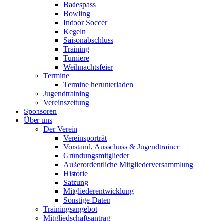
Badespass
Bowling
Indoor Soccer
Kegeln
Saisonabschluss
Training
Turniere
Weihnachtsfeier
Termine
Termine herunterladen
Jugendtraining
Vereinszeitung
Sponsoren
Über uns
Der Verein
Vereinsporträt
Vorstand, Ausschuss & Jugendtrainer
Gründungsmitglieder
Außerordentliche Mitgliederversammlung
Historie
Satzung
Mitgliederentwicklung
Sonstige Daten
Trainingsangebot
Mitgliedschaftsantrag