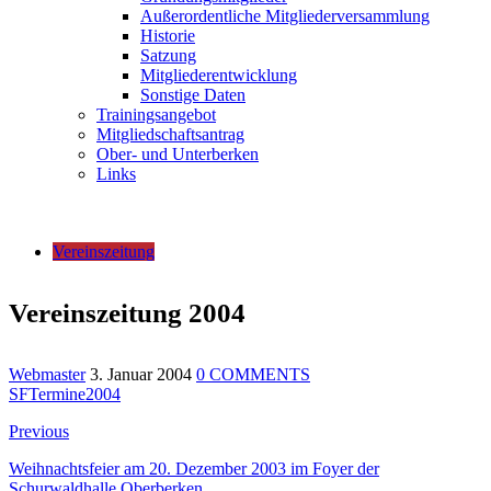
Außerordentliche Mitgliederversammlung
Historie
Satzung
Mitgliederentwicklung
Sonstige Daten
Trainingsangebot
Mitgliedschaftsantrag
Ober- und Unterberken
Links
Vereinszeitung
Vereinszeitung 2004
Webmaster
3. Januar 2004
0 COMMENTS
SFTermine2004
Beitragsnavigation
Previous
Previous
post:
Weihnachtsfeier am 20. Dezember 2003 im Foyer der
Schurwaldhalle Oberberken