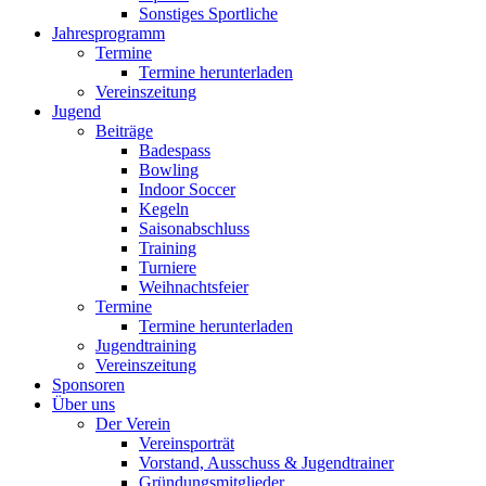
Sonstiges Sportliche
Jahresprogramm
Termine
Termine herunterladen
Vereinszeitung
Jugend
Beiträge
Badespass
Bowling
Indoor Soccer
Kegeln
Saisonabschluss
Training
Turniere
Weihnachtsfeier
Termine
Termine herunterladen
Jugendtraining
Vereinszeitung
Sponsoren
Über uns
Der Verein
Vereinsporträt
Vorstand, Ausschuss & Jugendtrainer
Gründungsmitglieder