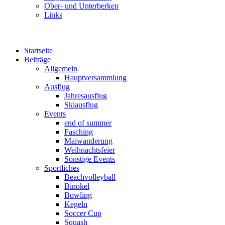
Ober- und Unterberken
Links
Startseite
Beiträge
Allgemein
Hauptversammlung
Ausflug
Jahresausflug
Skiausflug
Events
end of summer
Fasching
Maiwanderung
Weihnachtsfeier
Sonstige Events
Sportliches
Beachvolleyball
Binokel
Bowling
Kegeln
Soccer Cup
Squash