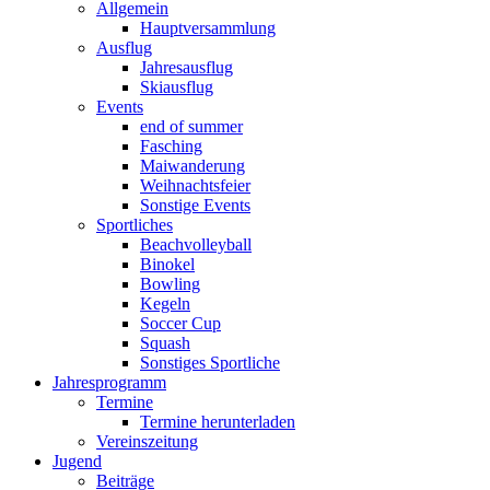
Allgemein
Hauptversammlung
Ausflug
Jahresausflug
Skiausflug
Events
end of summer
Fasching
Maiwanderung
Weihnachtsfeier
Sonstige Events
Sportliches
Beachvolleyball
Binokel
Bowling
Kegeln
Soccer Cup
Squash
Sonstiges Sportliche
Jahresprogramm
Termine
Termine herunterladen
Vereinszeitung
Jugend
Beiträge