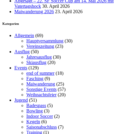
Abgesagt – 22. SF Soccer Cup am 14. Mai 2026 mit
Vatertagshock
30. April 2026
Maiwanderung 2026
23. April 2026
Kategorien
Allgemein
(69)
Hauptversammlung
(30)
Vereinszeitung
(23)
Ausflug
(50)
Jahresausflug
(30)
Skiausflug
(20)
Events
(129)
end of summer
(18)
Fasching
(9)
Maiwanderung
(25)
Sonstige Events
(57)
Weihnachtsfeier
(20)
Jugend
(51)
Badespass
(5)
Bowling
(3)
Indoor Soccer
(2)
Kegeln
(6)
Saisonabschluss
(7)
Training
(1)