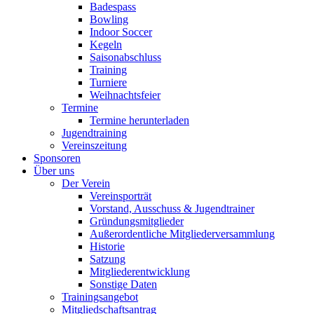
Badespass
Bowling
Indoor Soccer
Kegeln
Saisonabschluss
Training
Turniere
Weihnachtsfeier
Termine
Termine herunterladen
Jugendtraining
Vereinszeitung
Sponsoren
Über uns
Der Verein
Vereinsporträt
Vorstand, Ausschuss & Jugendtrainer
Gründungsmitglieder
Außerordentliche Mitgliederversammlung
Historie
Satzung
Mitgliederentwicklung
Sonstige Daten
Trainingsangebot
Mitgliedschaftsantrag