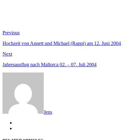
Beitragsnavigation
Previous
Previous
post:
Hochzeit von Annett und Michael (Rappi) am 12. Juni 2004
Next
Next
post:
Jahresausflug nach Mallorca 02. – 07. Juli 2004
Jens