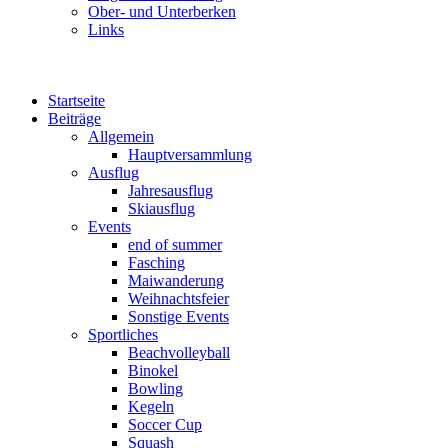
Ober- und Unterberken
Links
Startseite
Beiträge
Allgemein
Hauptversammlung
Ausflug
Jahresausflug
Skiausflug
Events
end of summer
Fasching
Maiwanderung
Weihnachtsfeier
Sonstige Events
Sportliches
Beachvolleyball
Binokel
Bowling
Kegeln
Soccer Cup
Squash