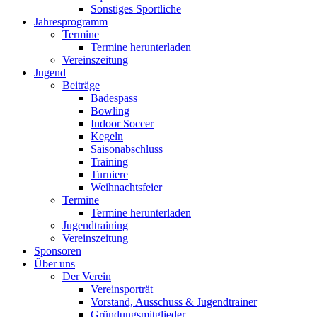
Sonstiges Sportliche
Jahresprogramm
Termine
Termine herunterladen
Vereinszeitung
Jugend
Beiträge
Badespass
Bowling
Indoor Soccer
Kegeln
Saisonabschluss
Training
Turniere
Weihnachtsfeier
Termine
Termine herunterladen
Jugendtraining
Vereinszeitung
Sponsoren
Über uns
Der Verein
Vereinsporträt
Vorstand, Ausschuss & Jugendtrainer
Gründungsmitglieder