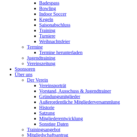
Badespass
Bowling
Indoor Soccer
Kegeln
Saisonabschluss
Training
Turniere
Weihnachtsfeier
Termine
Termine herunterladen
Jugendtraining
Vereinszeitung
Sponsoren
Über uns
Der Verein
Vereinsporträt
Vorstand, Ausschuss & Jugendtrainer
Gründungsmitglieder
Außerordentliche Mitgliederversammlung
Historie
Satzung
Mitgliederentwicklung
Sonstige Daten
Trainingsangebot
Mitgliedschaftsantrag