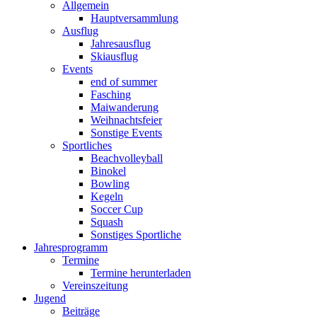
Allgemein
Hauptversammlung
Ausflug
Jahresausflug
Skiausflug
Events
end of summer
Fasching
Maiwanderung
Weihnachtsfeier
Sonstige Events
Sportliches
Beachvolleyball
Binokel
Bowling
Kegeln
Soccer Cup
Squash
Sonstiges Sportliche
Jahresprogramm
Termine
Termine herunterladen
Vereinszeitung
Jugend
Beiträge