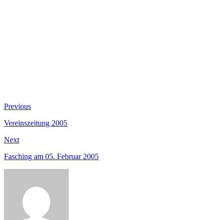
Beitragsnavigation
Previous
Previous
post:
Vereinszeitung 2005
Next
Next
post:
Fasching am 05. Februar 2005