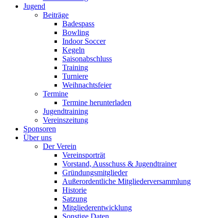
Jugend
Beiträge
Badespass
Bowling
Indoor Soccer
Kegeln
Saisonabschluss
Training
Turniere
Weihnachtsfeier
Termine
Termine herunterladen
Jugendtraining
Vereinszeitung
Sponsoren
Über uns
Der Verein
Vereinsporträt
Vorstand, Ausschuss & Jugendtrainer
Gründungsmitglieder
Außerordentliche Mitgliederversammlung
Historie
Satzung
Mitgliederentwicklung
Sonstige Daten