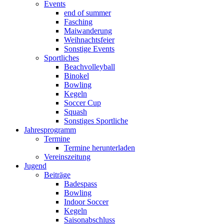
Events
end of summer
Fasching
Maiwanderung
Weihnachtsfeier
Sonstige Events
Sportliches
Beachvolleyball
Binokel
Bowling
Kegeln
Soccer Cup
Squash
Sonstiges Sportliche
Jahresprogramm
Termine
Termine herunterladen
Vereinszeitung
Jugend
Beiträge
Badespass
Bowling
Indoor Soccer
Kegeln
Saisonabschluss