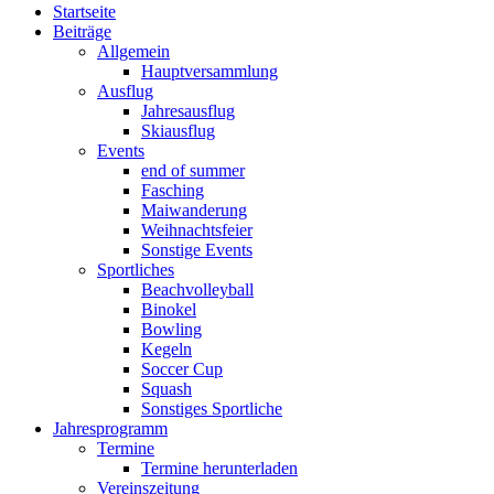
Startseite
Beiträge
Allgemein
Hauptversammlung
Ausflug
Jahresausflug
Skiausflug
Events
end of summer
Fasching
Maiwanderung
Weihnachtsfeier
Sonstige Events
Sportliches
Beachvolleyball
Binokel
Bowling
Kegeln
Soccer Cup
Squash
Sonstiges Sportliche
Jahresprogramm
Termine
Termine herunterladen
Vereinszeitung