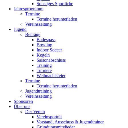
Sonstiges Sportliche
Jahresprogramm
Termine
Termine herunterladen
Vereinszeitung
Jugend
Beiträge
Badespass
Bowling
Indoor Soccer
Kegeln
Saisonabschluss
Training
Turniere
Weihnachtsfeier
Termine
Termine herunterladen
Jugendtraining
Vereinszeitung
Sponsoren
Über uns
Der Verein
Vereinsporträt
Vorstand, Ausschuss & Jugendtrainer
Gründungsmitglieder