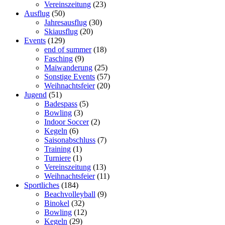
Vereinszeitung
(23)
Ausflug
(50)
Jahresausflug
(30)
Skiausflug
(20)
Events
(129)
end of summer
(18)
Fasching
(9)
Maiwanderung
(25)
Sonstige Events
(57)
Weihnachtsfeier
(20)
Jugend
(51)
Badespass
(5)
Bowling
(3)
Indoor Soccer
(2)
Kegeln
(6)
Saisonabschluss
(7)
Training
(1)
Turniere
(1)
Vereinszeitung
(13)
Weihnachtsfeier
(11)
Sportliches
(184)
Beachvolleyball
(9)
Binokel
(32)
Bowling
(12)
Kegeln
(29)