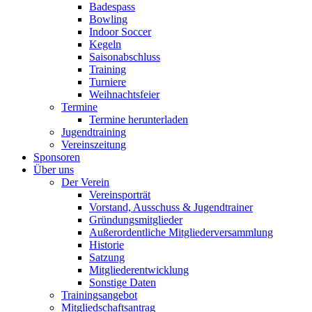
Badespass
Bowling
Indoor Soccer
Kegeln
Saisonabschluss
Training
Turniere
Weihnachtsfeier
Termine
Termine herunterladen
Jugendtraining
Vereinszeitung
Sponsoren
Über uns
Der Verein
Vereinsporträt
Vorstand, Ausschuss & Jugendtrainer
Gründungsmitglieder
Außerordentliche Mitgliederversammlung
Historie
Satzung
Mitgliederentwicklung
Sonstige Daten
Trainingsangebot
Mitgliedschaftsantrag