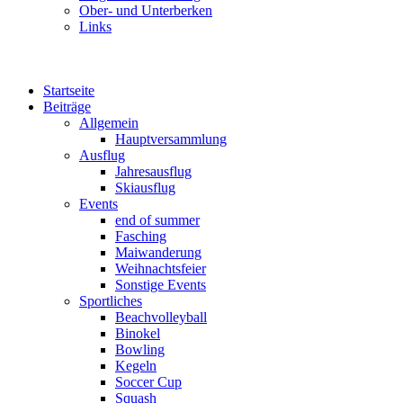
Ober- und Unterberken
Links
Startseite
Beiträge
Allgemein
Hauptversammlung
Ausflug
Jahresausflug
Skiausflug
Events
end of summer
Fasching
Maiwanderung
Weihnachtsfeier
Sonstige Events
Sportliches
Beachvolleyball
Binokel
Bowling
Kegeln
Soccer Cup
Squash