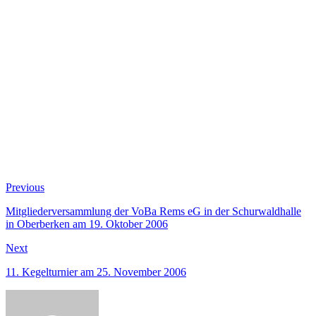
Beitragsnavigation
Previous
Previous
post:
Mitgliederversammlung der VoBa Rems eG in der Schurwaldhalle
in Oberberken am 19. Oktober 2006
Next
Next
post:
11. Kegelturnier am 25. November 2006