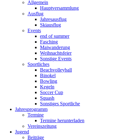
Allgemein
Hauptversammlung
Ausflug
Jahresausflug
Skiausflug
Events
end of summer
Fasching
Maiwanderung
Weihnachtsfeier
Sonstige Events
Sportliches
Beachvolleyball
Binokel
Bowling
Kegeln
Soccer Cup
Squash
Sonstiges Sportliche
Jahresprogramm
Termine
Termine herunterladen
Vereinszeitung
Jugend
Beiträge