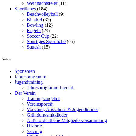
Weihnachtsfeier
(11)
Sportliches
(184)
Beachvolleyball
(9)
Binokel
(32)
Bowling
(12)
Kegeln
(29)
Soccer Cup
(22)
Sonstiges Sportliche
(65)
Squash
(15)
Seiten
Sponsoren
Jahresprogramm
Jugendtraining
Jahresprogramm Jugend
Der Verein
Trainingsangebot
Vereinsporträt
Vorstand, Ausschuss & Jugendtrainer
Gründungsmitglieder
Außerordentliche Mitgliederversammlung
Historie
Satzung