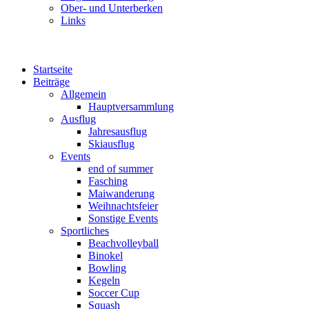
Ober- und Unterberken
Links
Startseite
Beiträge
Allgemein
Hauptversammlung
Ausflug
Jahresausflug
Skiausflug
Events
end of summer
Fasching
Maiwanderung
Weihnachtsfeier
Sonstige Events
Sportliches
Beachvolleyball
Binokel
Bowling
Kegeln
Soccer Cup
Squash