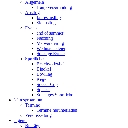
Allgemein
Hauptversammlung
Ausflug
Jahresausflug
Skiausflug
Events
end of summer
Fasching
Maiwanderung
Weihnachtsfeier
Sonstige Events
Sportliches
Beachvolleyball
Binokel
Bowling
Kegeln
Soccer Cup
Squash
Sonstiges Sportliche
Jahresprogramm
Termine
Termine herunterladen
Vereinszeitung
Jugend
Beiträge