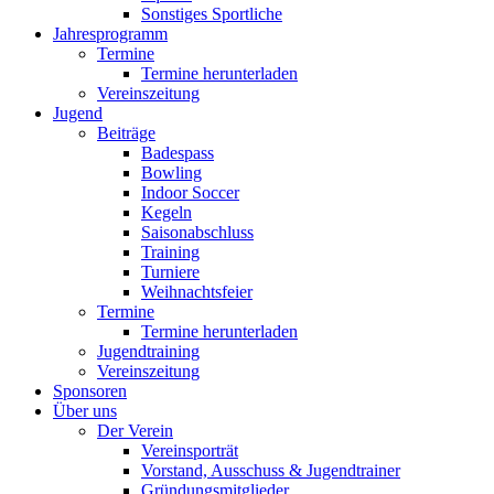
Sonstiges Sportliche
Jahresprogramm
Termine
Termine herunterladen
Vereinszeitung
Jugend
Beiträge
Badespass
Bowling
Indoor Soccer
Kegeln
Saisonabschluss
Training
Turniere
Weihnachtsfeier
Termine
Termine herunterladen
Jugendtraining
Vereinszeitung
Sponsoren
Über uns
Der Verein
Vereinsporträt
Vorstand, Ausschuss & Jugendtrainer
Gründungsmitglieder