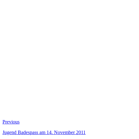
Beitragsnavigation
Previous
Previous
post:
Jugend Badespass am 14. November 2011