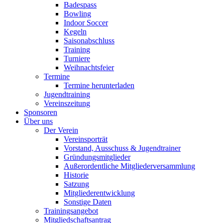
Badespass
Bowling
Indoor Soccer
Kegeln
Saisonabschluss
Training
Turniere
Weihnachtsfeier
Termine
Termine herunterladen
Jugendtraining
Vereinszeitung
Sponsoren
Über uns
Der Verein
Vereinsporträt
Vorstand, Ausschuss & Jugendtrainer
Gründungsmitglieder
Außerordentliche Mitgliederversammlung
Historie
Satzung
Mitgliederentwicklung
Sonstige Daten
Trainingsangebot
Mitgliedschaftsantrag