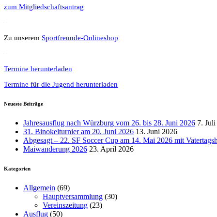
zum Mitgliedschaftsantrag
–
Zu unserem
Sportfreunde-Onlineshop
–
Termine herunterladen
Termine für die Jugend herunterladen
Neueste Beiträge
Jahresausflug nach Würzburg vom 26. bis 28. Juni 2026
7. Jul
31. Binokelturnier am 20. Juni 2026
13. Juni 2026
Abgesagt – 22. SF Soccer Cup am 14. Mai 2026 mit Vatertags
Maiwanderung 2026
23. April 2026
Kategorien
Allgemein
(69)
Hauptversammlung
(30)
Vereinszeitung
(23)
Ausflug
(50)