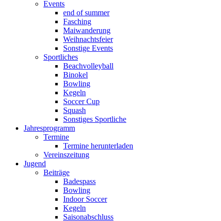
Events
end of summer
Fasching
Maiwanderung
Weihnachtsfeier
Sonstige Events
Sportliches
Beachvolleyball
Binokel
Bowling
Kegeln
Soccer Cup
Squash
Sonstiges Sportliche
Jahresprogramm
Termine
Termine herunterladen
Vereinszeitung
Jugend
Beiträge
Badespass
Bowling
Indoor Soccer
Kegeln
Saisonabschluss