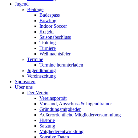
Jugend
Beiträge
Badespass
Bowling
Indoor Soccer
Kegeln
Saisonabschluss
Training
Turniere
Weihnachtsfeier
Termine
Termine herunterladen
Jugendtraining
Vereinszeitung
Sponsoren
Über uns
Der Verein
Vereinsporträt
Vorstand, Ausschuss & Jugendtrainer
Gründungsmitglieder
Außerordentliche Mitgliederversammlung
Historie
Satzung
Mitgliederentwicklung
Sonstige Daten