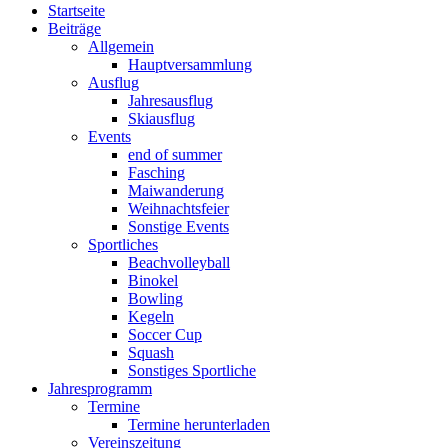
Startseite
Beiträge
Allgemein
Hauptversammlung
Ausflug
Jahresausflug
Skiausflug
Events
end of summer
Fasching
Maiwanderung
Weihnachtsfeier
Sonstige Events
Sportliches
Beachvolleyball
Binokel
Bowling
Kegeln
Soccer Cup
Squash
Sonstiges Sportliche
Jahresprogramm
Termine
Termine herunterladen
Vereinszeitung