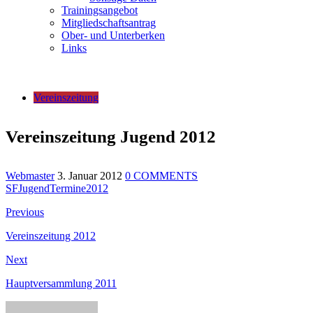
Trainingsangebot
Mitgliedschaftsantrag
Ober- und Unterberken
Links
Vereinszeitung
Vereinszeitung Jugend 2012
Webmaster
3. Januar 2012
0 COMMENTS
SFJugendTermine2012
Beitragsnavigation
Previous
Previous
post:
Vereinszeitung 2012
Next
Next
post:
Hauptversammlung 2011