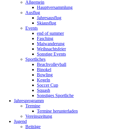
Allgemein
Hauptversammlung
Ausflug
Jahresausflug
Skiausflug
Events
end of summer
Fasching
Maiwanderung
Weihnachtsfeier
Sonstige Events
Sportliches
Beachvolleyball
Binokel
Bowling
Kegeln
Soccer Cup
Squash
Sonstiges Sportliche
Jahresprogramm
Termine
Termine herunterladen
Vereinszeitung
Jugend
Beiträge