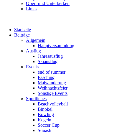
Ober- und Unterberken
Links
Startseite
Beiträge
Allgemein
Hauptversammlung
Ausflug
Jahresausflug
Skiausflug
Events
end of summer
Fasching
Maiwanderung
Weihnachtsfeier
Sonstige Events
Sportliches
Beachvolleyball
Binokel
Bowling
Kegeln
Soccer Cup
Squash