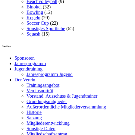
Beachvolleyball
(9)
Binokel
(32)
Bowling
(12)
Kegeln
(29)
Soccer Cup
(22)
Sonstiges Sportliche
(65)
Squash
(15)
Seiten
Sponsoren
Jahresprogramm
Jugendtraining
Jahresprogramm Jugend
Der Verein
Trainingsangebot
Vereinsporträt
Vorstand, Ausschuss & Jugendtrainer
Gründungsmitglieder
Außerordentliche Mitgliederversammlung
Historie
Satzung
Mitgliederentwicklung
Sonstige Daten
Mitgliedschaftsantrag