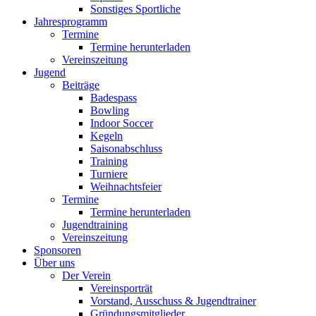
Sonstiges Sportliche
Jahresprogramm
Termine
Termine herunterladen
Vereinszeitung
Jugend
Beiträge
Badespass
Bowling
Indoor Soccer
Kegeln
Saisonabschluss
Training
Turniere
Weihnachtsfeier
Termine
Termine herunterladen
Jugendtraining
Vereinszeitung
Sponsoren
Über uns
Der Verein
Vereinsporträt
Vorstand, Ausschuss & Jugendtrainer
Gründungsmitglieder