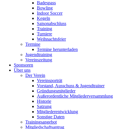
Badespass
Bowling
Indoor Soccer
Kegeln
Saisonabschluss
Training
Turniere
Weihnachtsfeier
Termine
Termine herunterladen
Jugendtraining
Vereinszeitung
Sponsoren
Über uns
Der Verein
Vereinsporträt
Vorstand, Ausschuss & Jugendtrainer
Gründungsmitglieder
Außerordentliche Mitgliederversammlung
Historie
Satzung
Mitgliederentwicklung
Sonstige Daten
Trainingsangebot
Mitgliedschaftsantrag