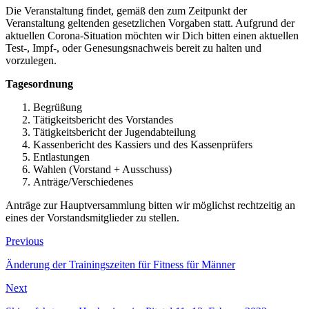
Die Veranstaltung findet, gemäß den zum Zeitpunkt der
Veranstaltung geltenden gesetzlichen Vorgaben statt. Aufgrund der
aktuellen Corona-Situation möchten wir Dich bitten einen aktuellen
Test-, Impf-, oder Genesungsnachweis bereit zu halten und
vorzulegen.
Tagesordnung
Begrüßung
Tätigkeitsbericht des Vorstandes
Tätigkeitsbericht der Jugendabteilung
Kassenbericht des Kassiers und des Kassenprüfers
Entlastungen
Wahlen (Vorstand + Ausschuss)
Anträge/Verschiedenes
Anträge zur Hauptversammlung bitten wir möglichst rechtzeitig an
eines der Vorstandsmitglieder zu stellen.
Beitragsnavigation
Previous
Previous
post:
Änderung der Trainingszeiten für Fitness für Männer
Next
Next
post: