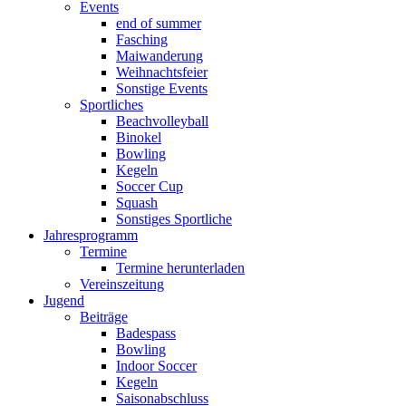
Events
end of summer
Fasching
Maiwanderung
Weihnachtsfeier
Sonstige Events
Sportliches
Beachvolleyball
Binokel
Bowling
Kegeln
Soccer Cup
Squash
Sonstiges Sportliche
Jahresprogramm
Termine
Termine herunterladen
Vereinszeitung
Jugend
Beiträge
Badespass
Bowling
Indoor Soccer
Kegeln
Saisonabschluss