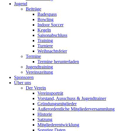
Jugend
Beiträge
Badespass
Bowling
Indoor Soccer
Kegeln
Saisonabschluss
Training
Turniere
Weihnachtsfeier
Termine
Termine herunterladen
Jugendtraining
Vereinszeitung
Sponsoren
Über uns
Der Verein
Vereinsporträt
Vorstand, Ausschuss & Jugendtrainer
Gründungsmitglieder
Außerordentliche Mitgliederversammlung
Historie
Satzung
Mitgliederentwicklung
Sonstige Daten