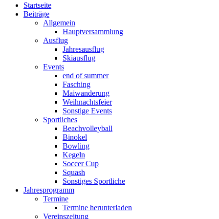
Startseite
Beiträge
Allgemein
Hauptversammlung
Ausflug
Jahresausflug
Skiausflug
Events
end of summer
Fasching
Maiwanderung
Weihnachtsfeier
Sonstige Events
Sportliches
Beachvolleyball
Binokel
Bowling
Kegeln
Soccer Cup
Squash
Sonstiges Sportliche
Jahresprogramm
Termine
Termine herunterladen
Vereinszeitung