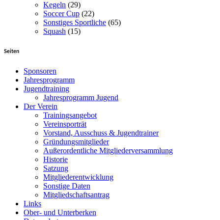
Kegeln
(29)
Soccer Cup
(22)
Sonstiges Sportliche
(65)
Squash
(15)
Seiten
Sponsoren
Jahresprogramm
Jugendtraining
Jahresprogramm Jugend
Der Verein
Trainingsangebot
Vereinsporträt
Vorstand, Ausschuss & Jugendtrainer
Gründungsmitglieder
Außerordentliche Mitgliederversammlung
Historie
Satzung
Mitgliederentwicklung
Sonstige Daten
Mitgliedschaftsantrag
Links
Ober- und Unterberken