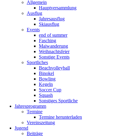
Allgemein
Hauptversammlung
Ausflug
Jahresausflug
Skiausflug
Events
end of summer
Fasching
Maiwanderung
Weihnachtsfeier
Sonstige Events
Sportliches
Beachvolleyball
Binokel
Bowling
Kegeln
Soccer Cup
Squash
Sonstiges Sportliche
Jahresprogramm
Termine
Termine herunterladen
Vereinszeitung
Jugend
Beiträge