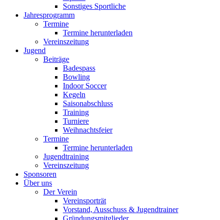
Sonstiges Sportliche
Jahresprogramm
Termine
Termine herunterladen
Vereinszeitung
Jugend
Beiträge
Badespass
Bowling
Indoor Soccer
Kegeln
Saisonabschluss
Training
Turniere
Weihnachtsfeier
Termine
Termine herunterladen
Jugendtraining
Vereinszeitung
Sponsoren
Über uns
Der Verein
Vereinsporträt
Vorstand, Ausschuss & Jugendtrainer
Gründungsmitglieder