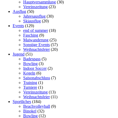
Hauptversammlung
(30)
Vereinszeitung
(23)
Ausflug
(50)
Jahresausflug
(30)
Skiausflug
(20)
Events
(129)
end of summer
(18)
Fasching
(9)
Maiwanderung
(25)
Sonstige Events
(57)
Weihnachtsfeier
(20)
Jugend
(51)
Badespass
(5)
Bowling
(3)
Indoor Soccer
(2)
Kegeln
(6)
Saisonabschluss
(7)
Training
(1)
Turniere
(1)
Vereinszeitung
(13)
Weihnachtsfeier
(11)
Sportliches
(184)
Beachvolleyball
(9)
Binokel
(32)
Bowling
(12)