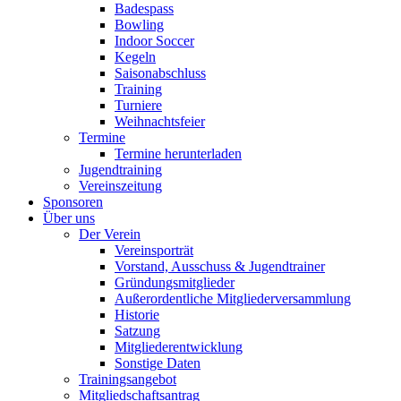
Badespass
Bowling
Indoor Soccer
Kegeln
Saisonabschluss
Training
Turniere
Weihnachtsfeier
Termine
Termine herunterladen
Jugendtraining
Vereinszeitung
Sponsoren
Über uns
Der Verein
Vereinsporträt
Vorstand, Ausschuss & Jugendtrainer
Gründungsmitglieder
Außerordentliche Mitgliederversammlung
Historie
Satzung
Mitgliederentwicklung
Sonstige Daten
Trainingsangebot
Mitgliedschaftsantrag