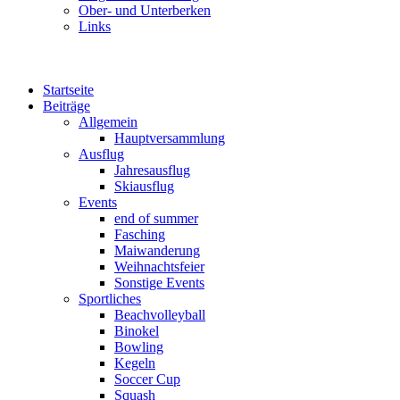
Ober- und Unterberken
Links
Startseite
Beiträge
Allgemein
Hauptversammlung
Ausflug
Jahresausflug
Skiausflug
Events
end of summer
Fasching
Maiwanderung
Weihnachtsfeier
Sonstige Events
Sportliches
Beachvolleyball
Binokel
Bowling
Kegeln
Soccer Cup
Squash