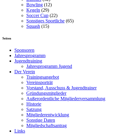
Bowling
(12)
Kegeln
(29)
Soccer Cup
(22)
Sonstiges Sportliche
(65)
Squash
(15)
Seiten
Sponsoren
Jahresprogramm
Jugendtraining
Jahresprogramm Jugend
Der Verein
Trainingsangebot
Vereinsporträt
Vorstand, Ausschuss & Jugendtrainer
Gründungsmitglieder
Außerordentliche Mitgliederversammlung
Historie
Satzung
Mitgliederentwicklung
Sonstige Daten
Mitgliedschaftsantrag
Links