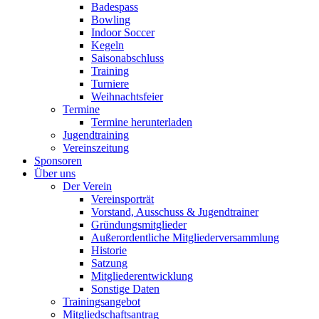
Badespass
Bowling
Indoor Soccer
Kegeln
Saisonabschluss
Training
Turniere
Weihnachtsfeier
Termine
Termine herunterladen
Jugendtraining
Vereinszeitung
Sponsoren
Über uns
Der Verein
Vereinsporträt
Vorstand, Ausschuss & Jugendtrainer
Gründungsmitglieder
Außerordentliche Mitgliederversammlung
Historie
Satzung
Mitgliederentwicklung
Sonstige Daten
Trainingsangebot
Mitgliedschaftsantrag