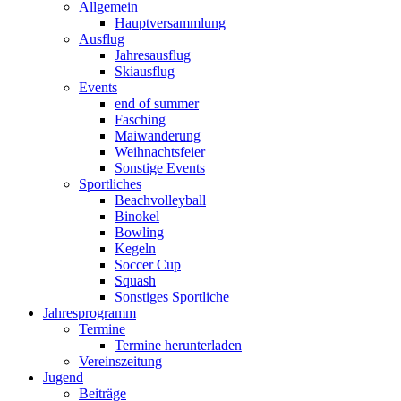
Allgemein
Hauptversammlung
Ausflug
Jahresausflug
Skiausflug
Events
end of summer
Fasching
Maiwanderung
Weihnachtsfeier
Sonstige Events
Sportliches
Beachvolleyball
Binokel
Bowling
Kegeln
Soccer Cup
Squash
Sonstiges Sportliche
Jahresprogramm
Termine
Termine herunterladen
Vereinszeitung
Jugend
Beiträge