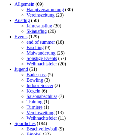
Allgemein
(69)
Hauptversammlung
(30)
Vereinszeitung
(23)
Ausflug
(50)
Jahresausflug
(30)
Skiausflug
(20)
Events
(129)
end of summer
(18)
Fasching
(9)
Maiwanderung
(25)
Sonstige Events
(57)
Weihnachtsfeier
(20)
Jugend
(51)
Badespass
(5)
Bowling
(3)
Indoor Soccer
(2)
Kegeln
(6)
Saisonabschluss
(7)
Training
(1)
Turniere
(1)
Vereinszeitung
(13)
Weihnachtsfeier
(11)
Sportliches
(184)
Beachvolleyball
(9)
Binokel
(32)