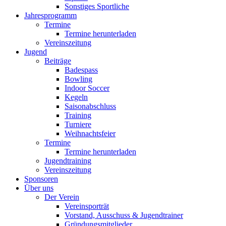
Sonstiges Sportliche
Jahresprogramm
Termine
Termine herunterladen
Vereinszeitung
Jugend
Beiträge
Badespass
Bowling
Indoor Soccer
Kegeln
Saisonabschluss
Training
Turniere
Weihnachtsfeier
Termine
Termine herunterladen
Jugendtraining
Vereinszeitung
Sponsoren
Über uns
Der Verein
Vereinsporträt
Vorstand, Ausschuss & Jugendtrainer
Gründungsmitglieder