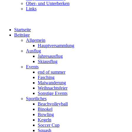
Ober- und Unterberken
Links
Startseite
Beiträge
Allgemein
Hauptversammlung
Ausflug
Jahresausflug
Skiausflug
Events
end of summer
Fasching
Maiwanderung
Weihnachtsfeier
Sonstige Events
Sportliches
Beachvolleyball
Binokel
Bowling
Kegeln
Soccer Cup
Squash