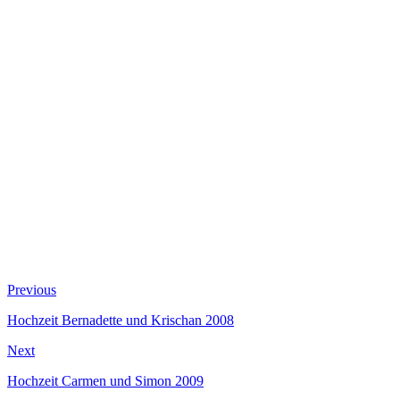
Beitragsnavigation
Previous
Previous
post:
Hochzeit Bernadette und Krischan 2008
Next
Next
post:
Hochzeit Carmen und Simon 2009