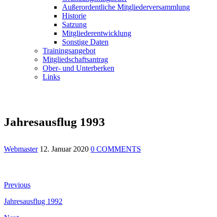
Außerordentliche Mitgliederversammlung
Historie
Satzung
Mitgliederentwicklung
Sonstige Daten
Trainingsangebot
Mitgliedschaftsantrag
Ober- und Unterberken
Links
Jahresausflug 1993
Webmaster
12. Januar 2020
0 COMMENTS
Beitragsnavigation
Previous
Previous
post:
Jahresausflug 1992