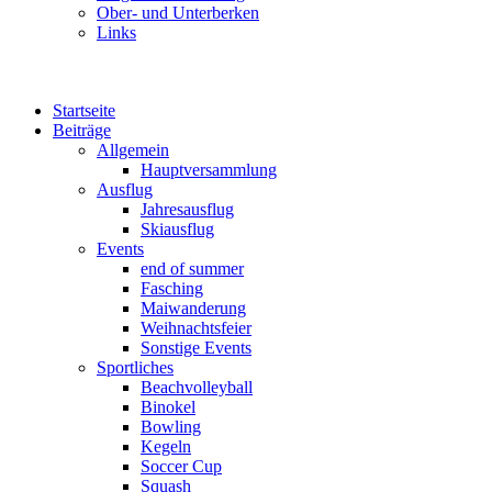
Ober- und Unterberken
Links
Startseite
Beiträge
Allgemein
Hauptversammlung
Ausflug
Jahresausflug
Skiausflug
Events
end of summer
Fasching
Maiwanderung
Weihnachtsfeier
Sonstige Events
Sportliches
Beachvolleyball
Binokel
Bowling
Kegeln
Soccer Cup
Squash