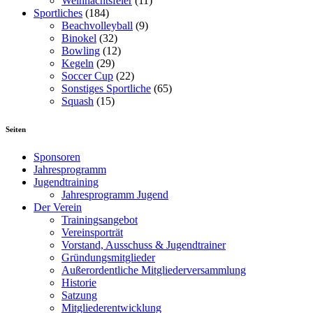
Weihnachtsfeier
(11)
Sportliches
(184)
Beachvolleyball
(9)
Binokel
(32)
Bowling
(12)
Kegeln
(29)
Soccer Cup
(22)
Sonstiges Sportliche
(65)
Squash
(15)
Seiten
Sponsoren
Jahresprogramm
Jugendtraining
Jahresprogramm Jugend
Der Verein
Trainingsangebot
Vereinsporträt
Vorstand, Ausschuss & Jugendtrainer
Gründungsmitglieder
Außerordentliche Mitgliederversammlung
Historie
Satzung
Mitgliederentwicklung