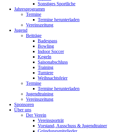
Sonstiges Sportliche
Jahresprogramm
Termine
Termine herunterladen
Vereinszeitung
Jugend
Beiträge
Badespass
Bowling
Indoor Soccer
Kegeln
Saisonabschluss
Training
Turniere
Weihnachtsfeier
Termine
Termine herunterladen
Jugendtraining
Vereinszeitung
Sponsoren
Über uns
Der Verein
Vereinsporträt
Vorstand, Ausschuss & Jugendtrainer
Gründungsmitglieder