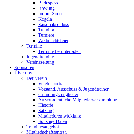
Badespass
Bowling
Indoor Soccer
Kegeln
Saisonabschluss
Training
Turniere
Weihnachtsfeier
Termine
Termine herunterladen
Jugendtraining
Vereinszeitung
Sponsoren
Über uns
Der Verein
Vereinsporträt
Vorstand, Ausschuss & Jugendtrainer
Gründungsmitglieder
Außerordentliche Mitgliederversammlung
Historie
Satzung
Mitgliederentwicklung
Sonstige Daten
Trainingsangebot
Mitgliedschaftsantrag