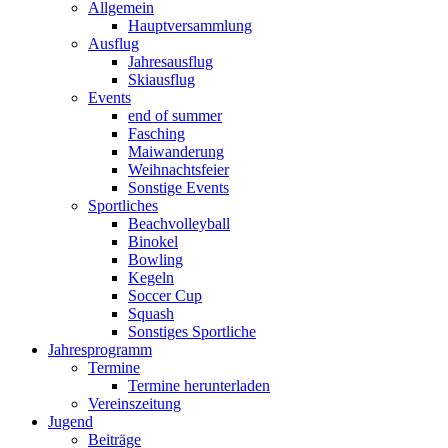
Allgemein
Hauptversammlung
Ausflug
Jahresausflug
Skiausflug
Events
end of summer
Fasching
Maiwanderung
Weihnachtsfeier
Sonstige Events
Sportliches
Beachvolleyball
Binokel
Bowling
Kegeln
Soccer Cup
Squash
Sonstiges Sportliche
Jahresprogramm
Termine
Termine herunterladen
Vereinszeitung
Jugend
Beiträge