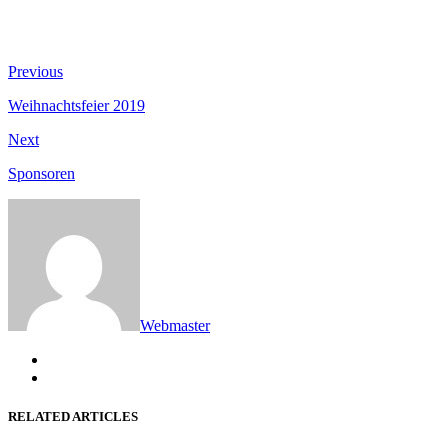
Beitragsnavigation
Previous
Previous
post:
Weihnachtsfeier 2019
Next
Next
post:
Sponsoren
Webmaster
RELATED ARTICLES