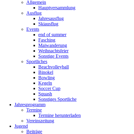
Allgemein
Hauptversammlung
Ausflug
Jahresausflug
Skiausflug
Events
end of summer
Fasching
Maiwanderung
Weihnachtsfeier
Sonstige Events
Sportliches
Beachvolleyball
Binokel
Bowling
Kegeln
Soccer Cup
Squash
Sonstiges Sportliche
Jahresprogramm
Termine
Termine herunterladen
Vereinszeitung
Jugend
Beiträge