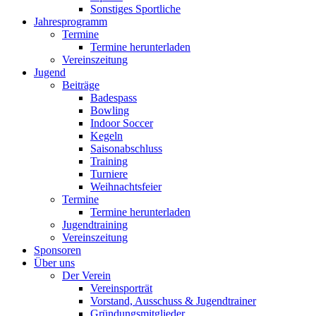
Sonstiges Sportliche
Jahresprogramm
Termine
Termine herunterladen
Vereinszeitung
Jugend
Beiträge
Badespass
Bowling
Indoor Soccer
Kegeln
Saisonabschluss
Training
Turniere
Weihnachtsfeier
Termine
Termine herunterladen
Jugendtraining
Vereinszeitung
Sponsoren
Über uns
Der Verein
Vereinsporträt
Vorstand, Ausschuss & Jugendtrainer
Gründungsmitglieder