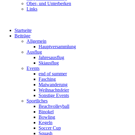
Ober- und Unterberken
Links
Startseite
Beiträge
Allgemein
Hauptversammlung
Ausflug
Jahresausflug
Skiausflug
Events
end of summer
Fasching
Maiwanderung
Weihnachtsfeier
Sonstige Events
Sportliches
Beachvolleyball
Binokel
Bowling
Kegeln
Soccer Cup
Squash