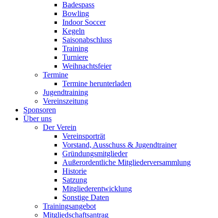
Badespass
Bowling
Indoor Soccer
Kegeln
Saisonabschluss
Training
Turniere
Weihnachtsfeier
Termine
Termine herunterladen
Jugendtraining
Vereinszeitung
Sponsoren
Über uns
Der Verein
Vereinsporträt
Vorstand, Ausschuss & Jugendtrainer
Gründungsmitglieder
Außerordentliche Mitgliederversammlung
Historie
Satzung
Mitgliederentwicklung
Sonstige Daten
Trainingsangebot
Mitgliedschaftsantrag