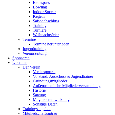
Badespass
Bowling
Indoor Soccer
Kegeln
Saisonabschluss
Training
Turniere
Weihnachtsfeier
Termine
Termine herunterladen
Jugendtraining
Vereinszeitung
Sponsoren
Über uns
Der Verein
Vereinsporträt
Vorstand, Ausschuss & Jugendtrainer
Gründungsmitglieder
Außerordentliche Mitgliederversammlung
Historie
Satzung
Mitgliederentwicklung
Sonstige Daten
Trainingsangebot
Mitgliedschaftsantrag