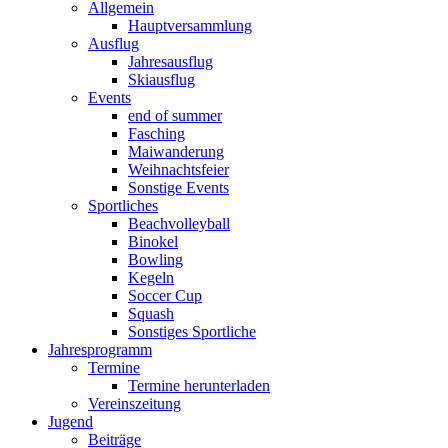
Allgemein
Hauptversammlung
Ausflug
Jahresausflug
Skiausflug
Events
end of summer
Fasching
Maiwanderung
Weihnachtsfeier
Sonstige Events
Sportliches
Beachvolleyball
Binokel
Bowling
Kegeln
Soccer Cup
Squash
Sonstiges Sportliche
Jahresprogramm
Termine
Termine herunterladen
Vereinszeitung
Jugend
Beiträge