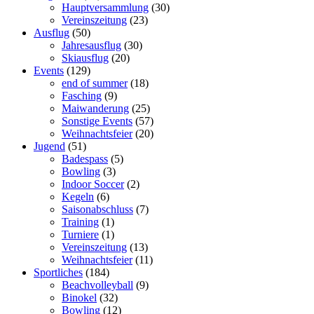
Hauptversammlung
(30)
Vereinszeitung
(23)
Ausflug
(50)
Jahresausflug
(30)
Skiausflug
(20)
Events
(129)
end of summer
(18)
Fasching
(9)
Maiwanderung
(25)
Sonstige Events
(57)
Weihnachtsfeier
(20)
Jugend
(51)
Badespass
(5)
Bowling
(3)
Indoor Soccer
(2)
Kegeln
(6)
Saisonabschluss
(7)
Training
(1)
Turniere
(1)
Vereinszeitung
(13)
Weihnachtsfeier
(11)
Sportliches
(184)
Beachvolleyball
(9)
Binokel
(32)
Bowling
(12)