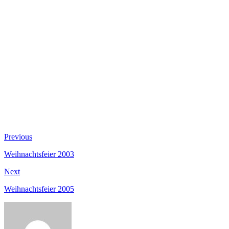
Beitragsnavigation
Previous
Previous
post:
Weihnachtsfeier 2003
Next
Next
post:
Weihnachtsfeier 2005