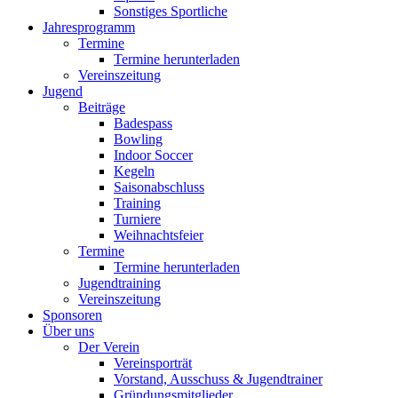
Sonstiges Sportliche
Jahresprogramm
Termine
Termine herunterladen
Vereinszeitung
Jugend
Beiträge
Badespass
Bowling
Indoor Soccer
Kegeln
Saisonabschluss
Training
Turniere
Weihnachtsfeier
Termine
Termine herunterladen
Jugendtraining
Vereinszeitung
Sponsoren
Über uns
Der Verein
Vereinsporträt
Vorstand, Ausschuss & Jugendtrainer
Gründungsmitglieder