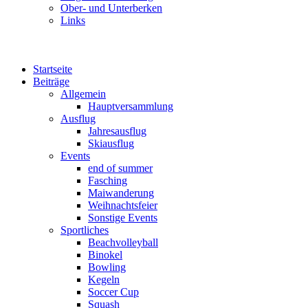
Ober- und Unterberken
Links
Startseite
Beiträge
Allgemein
Hauptversammlung
Ausflug
Jahresausflug
Skiausflug
Events
end of summer
Fasching
Maiwanderung
Weihnachtsfeier
Sonstige Events
Sportliches
Beachvolleyball
Binokel
Bowling
Kegeln
Soccer Cup
Squash