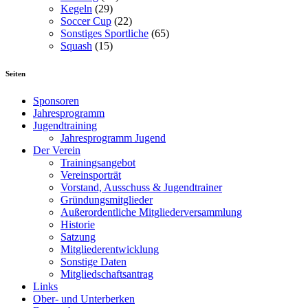
Kegeln
(29)
Soccer Cup
(22)
Sonstiges Sportliche
(65)
Squash
(15)
Seiten
Sponsoren
Jahresprogramm
Jugendtraining
Jahresprogramm Jugend
Der Verein
Trainingsangebot
Vereinsporträt
Vorstand, Ausschuss & Jugendtrainer
Gründungsmitglieder
Außerordentliche Mitgliederversammlung
Historie
Satzung
Mitgliederentwicklung
Sonstige Daten
Mitgliedschaftsantrag
Links
Ober- und Unterberken