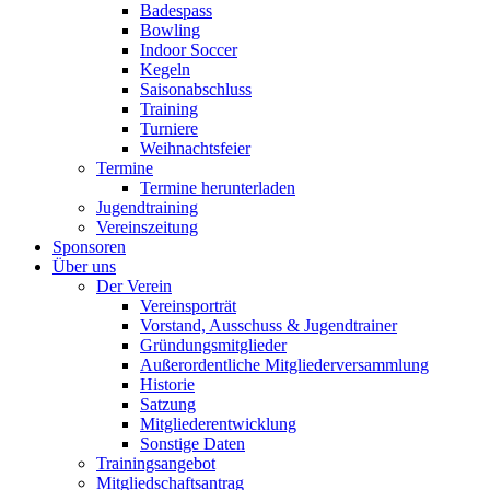
Badespass
Bowling
Indoor Soccer
Kegeln
Saisonabschluss
Training
Turniere
Weihnachtsfeier
Termine
Termine herunterladen
Jugendtraining
Vereinszeitung
Sponsoren
Über uns
Der Verein
Vereinsporträt
Vorstand, Ausschuss & Jugendtrainer
Gründungsmitglieder
Außerordentliche Mitgliederversammlung
Historie
Satzung
Mitgliederentwicklung
Sonstige Daten
Trainingsangebot
Mitgliedschaftsantrag