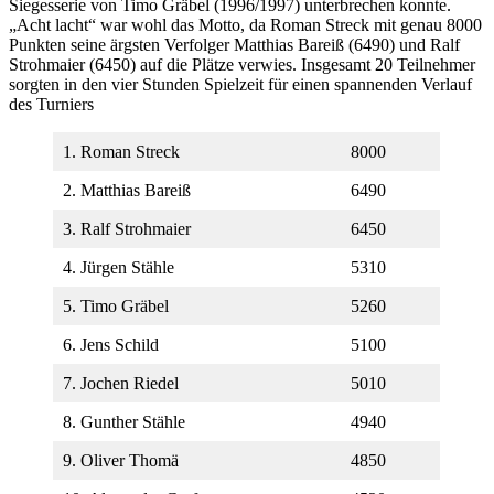
Siegesserie von Timo Gräbel (1996/1997) unterbrechen konnte.
„Acht lacht“ war wohl das Motto, da Roman Streck mit genau 8000
Punkten seine ärgsten Verfolger Matthias Bareiß (6490) und Ralf
Strohmaier (6450) auf die Plätze verwies. Insgesamt 20 Teilnehmer
sorgten in den vier Stunden Spielzeit für einen spannenden Verlauf
des Turniers
1. Roman Streck
8000
2. Matthias Bareiß
6490
3. Ralf Strohmaier
6450
4. Jürgen Stähle
5310
5. Timo Gräbel
5260
6. Jens Schild
5100
7. Jochen Riedel
5010
8. Gunther Stähle
4940
9. Oliver Thomä
4850