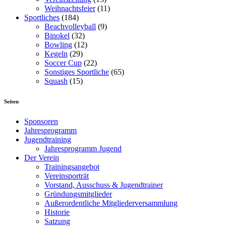
Weihnachtsfeier
(11)
Sportliches
(184)
Beachvolleyball
(9)
Binokel
(32)
Bowling
(12)
Kegeln
(29)
Soccer Cup
(22)
Sonstiges Sportliche
(65)
Squash
(15)
Seiten
Sponsoren
Jahresprogramm
Jugendtraining
Jahresprogramm Jugend
Der Verein
Trainingsangebot
Vereinsporträt
Vorstand, Ausschuss & Jugendtrainer
Gründungsmitglieder
Außerordentliche Mitgliederversammlung
Historie
Satzung