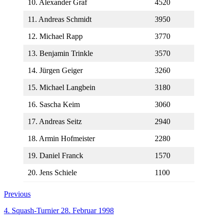
10. Alexander Graf
4520
11. Andreas Schmidt
3950
12. Michael Rapp
3770
13. Benjamin Trinkle
3570
14. Jürgen Geiger
3260
15. Michael Langbein
3180
16. Sascha Keim
3060
17. Andreas Seitz
2940
18. Armin Hofmeister
2280
19. Daniel Franck
1570
20. Jens Schiele
1100
Beitragsnavigation
Previous
Previous
post:
4. Squash-Turnier 28. Februar 1998