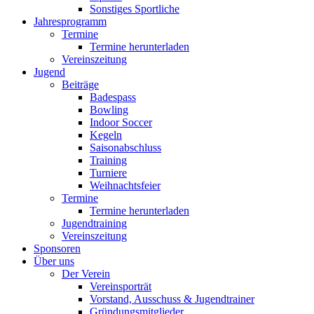
Sonstiges Sportliche
Jahresprogramm
Termine
Termine herunterladen
Vereinszeitung
Jugend
Beiträge
Badespass
Bowling
Indoor Soccer
Kegeln
Saisonabschluss
Training
Turniere
Weihnachtsfeier
Termine
Termine herunterladen
Jugendtraining
Vereinszeitung
Sponsoren
Über uns
Der Verein
Vereinsporträt
Vorstand, Ausschuss & Jugendtrainer
Gründungsmitglieder