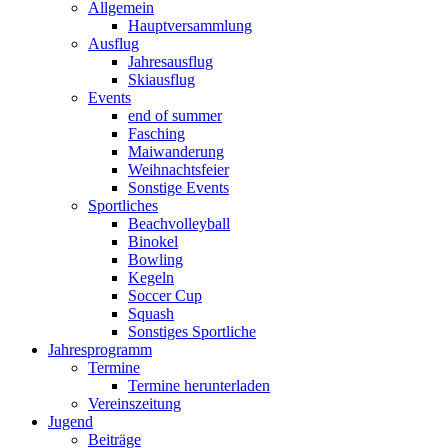
Allgemein
Hauptversammlung
Ausflug
Jahresausflug
Skiausflug
Events
end of summer
Fasching
Maiwanderung
Weihnachtsfeier
Sonstige Events
Sportliches
Beachvolleyball
Binokel
Bowling
Kegeln
Soccer Cup
Squash
Sonstiges Sportliche
Jahresprogramm
Termine
Termine herunterladen
Vereinszeitung
Jugend
Beiträge