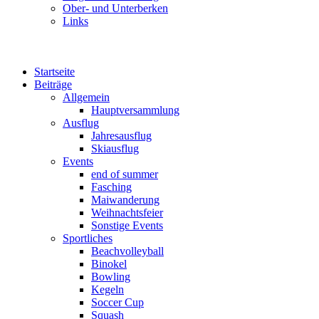
Ober- und Unterberken
Links
Startseite
Beiträge
Allgemein
Hauptversammlung
Ausflug
Jahresausflug
Skiausflug
Events
end of summer
Fasching
Maiwanderung
Weihnachtsfeier
Sonstige Events
Sportliches
Beachvolleyball
Binokel
Bowling
Kegeln
Soccer Cup
Squash