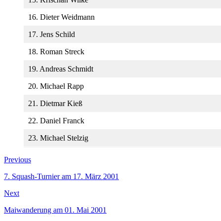
16. Dieter Weidmann
17. Jens Schild
18. Roman Streck
19. Andreas Schmidt
20. Michael Rapp
21. Dietmar Kieß
22. Daniel Franck
23. Michael Stelzig
Beitragsnavigation
Previous
Previous
post:
7. Squash-Turnier am 17. März 2001
Next
Next
post:
Maiwanderung am 01. Mai 2001