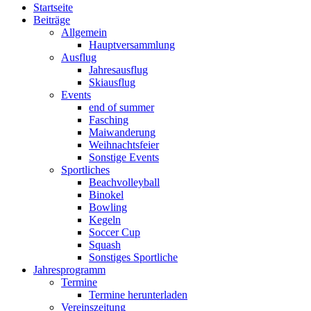
Startseite
Beiträge
Allgemein
Hauptversammlung
Ausflug
Jahresausflug
Skiausflug
Events
end of summer
Fasching
Maiwanderung
Weihnachtsfeier
Sonstige Events
Sportliches
Beachvolleyball
Binokel
Bowling
Kegeln
Soccer Cup
Squash
Sonstiges Sportliche
Jahresprogramm
Termine
Termine herunterladen
Vereinszeitung