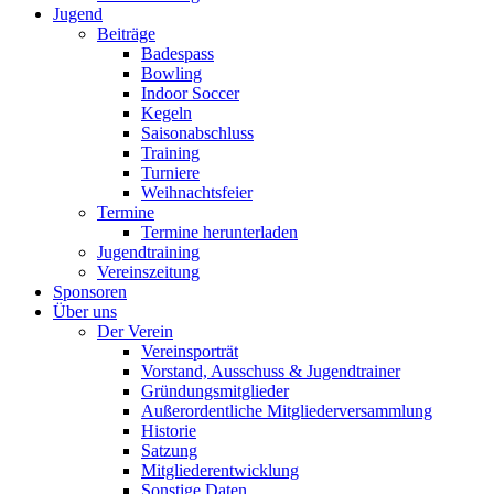
Jugend
Beiträge
Badespass
Bowling
Indoor Soccer
Kegeln
Saisonabschluss
Training
Turniere
Weihnachtsfeier
Termine
Termine herunterladen
Jugendtraining
Vereinszeitung
Sponsoren
Über uns
Der Verein
Vereinsporträt
Vorstand, Ausschuss & Jugendtrainer
Gründungsmitglieder
Außerordentliche Mitgliederversammlung
Historie
Satzung
Mitgliederentwicklung
Sonstige Daten