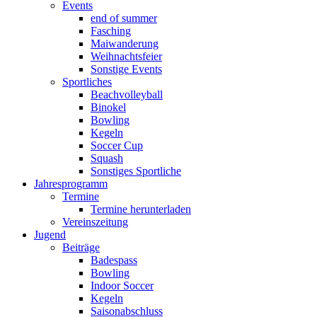
Events
end of summer
Fasching
Maiwanderung
Weihnachtsfeier
Sonstige Events
Sportliches
Beachvolleyball
Binokel
Bowling
Kegeln
Soccer Cup
Squash
Sonstiges Sportliche
Jahresprogramm
Termine
Termine herunterladen
Vereinszeitung
Jugend
Beiträge
Badespass
Bowling
Indoor Soccer
Kegeln
Saisonabschluss