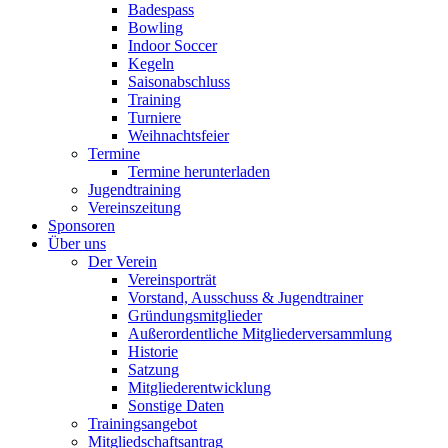
Badespass
Bowling
Indoor Soccer
Kegeln
Saisonabschluss
Training
Turniere
Weihnachtsfeier
Termine
Termine herunterladen
Jugendtraining
Vereinszeitung
Sponsoren
Über uns
Der Verein
Vereinsporträt
Vorstand, Ausschuss & Jugendtrainer
Gründungsmitglieder
Außerordentliche Mitgliederversammlung
Historie
Satzung
Mitgliederentwicklung
Sonstige Daten
Trainingsangebot
Mitgliedschaftsantrag