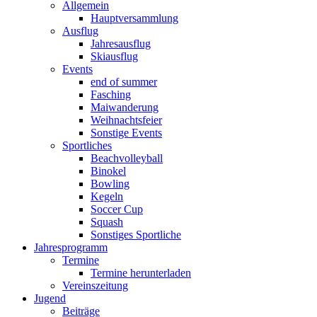
Allgemein
Hauptversammlung
Ausflug
Jahresausflug
Skiausflug
Events
end of summer
Fasching
Maiwanderung
Weihnachtsfeier
Sonstige Events
Sportliches
Beachvolleyball
Binokel
Bowling
Kegeln
Soccer Cup
Squash
Sonstiges Sportliche
Jahresprogramm
Termine
Termine herunterladen
Vereinszeitung
Jugend
Beiträge