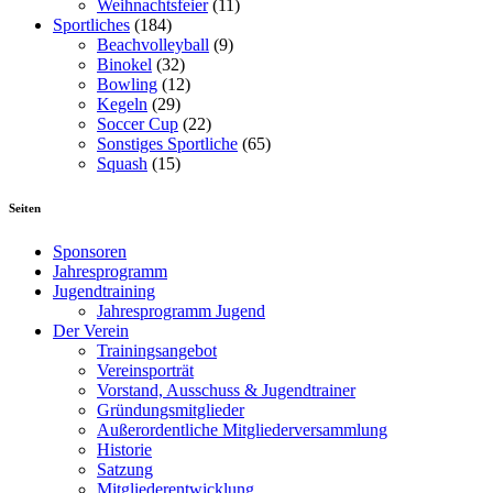
Weihnachtsfeier
(11)
Sportliches
(184)
Beachvolleyball
(9)
Binokel
(32)
Bowling
(12)
Kegeln
(29)
Soccer Cup
(22)
Sonstiges Sportliche
(65)
Squash
(15)
Seiten
Sponsoren
Jahresprogramm
Jugendtraining
Jahresprogramm Jugend
Der Verein
Trainingsangebot
Vereinsporträt
Vorstand, Ausschuss & Jugendtrainer
Gründungsmitglieder
Außerordentliche Mitgliederversammlung
Historie
Satzung
Mitgliederentwicklung