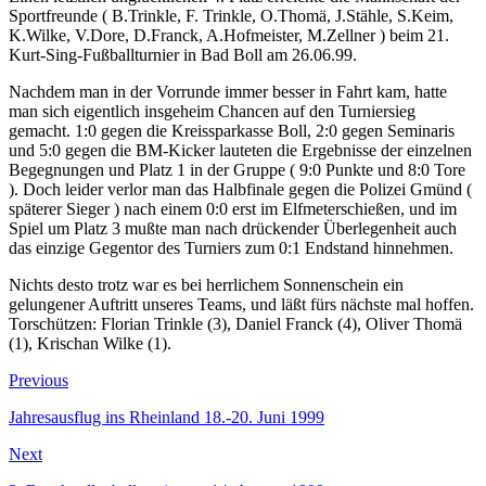
Sportfreunde ( B.Trinkle, F. Trinkle, O.Thomä, J.Stähle, S.Keim,
K.Wilke, V.Dore, D.Franck, A.Hofmeister, M.Zellner ) beim 21.
Kurt-Sing-Fußballturnier in Bad Boll am 26.06.99.
Nachdem man in der Vorrunde immer besser in Fahrt kam, hatte
man sich eigentlich insgeheim Chancen auf den Turniersieg
gemacht. 1:0 gegen die Kreissparkasse Boll, 2:0 gegen Seminaris
und 5:0 gegen die BM-Kicker lauteten die Ergebnisse der einzelnen
Begegnungen und Platz 1 in der Gruppe ( 9:0 Punkte und 8:0 Tore
). Doch leider verlor man das Halbfinale gegen die Polizei Gmünd (
späterer Sieger ) nach einem 0:0 erst im Elfmeterschießen, und im
Spiel um Platz 3 mußte man nach drückender Überlegenheit auch
das einzige Gegentor des Turniers zum 0:1 Endstand hinnehmen.
Nichts desto trotz war es bei herrlichem Sonnenschein ein
gelungener Auftritt unseres Teams, und läßt fürs nächste mal hoffen.
Torschützen: Florian Trinkle (3), Daniel Franck (4), Oliver Thomä
(1), Krischan Wilke (1).
Beitragsnavigation
Previous
Previous
post:
Jahresausflug ins Rheinland 18.-20. Juni 1999
Next
Next
post: