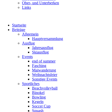
Ober- und Unterberken
Links
Startseite
Beiträge
Allgemein
Hauptversammlung
Ausflug
Jahresausflug
Skiausflug
Events
end of summer
Fasching
Maiwanderung
Weihnachtsfeier
Sonstige Events
Sportliches
Beachvolleyball
Binokel
Bowling
Kegeln
Soccer Cup
Squash