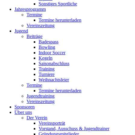
Sonstiges Sportliche
Jahresprogramm
Termine
Termine herunterladen
Vereinszeitung
Jugend
Beiträge
Badespass
Bowling
Indoor Soccer
Kegeln
Saisonabschluss
Training
Turniere
Weihnachtsfeier
Termine
Termine herunterladen
Jugendtraining
Vereinszeitung
Sponsoren
Über uns
Der Verein
Vereinsporträt
Vorstand, Ausschuss & Jugendtrainer
Gründungsmitglieder