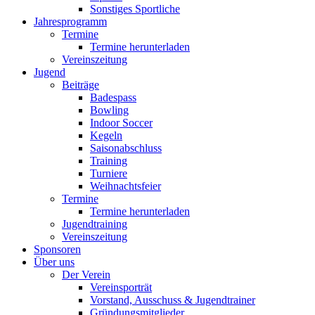
Sonstiges Sportliche
Jahresprogramm
Termine
Termine herunterladen
Vereinszeitung
Jugend
Beiträge
Badespass
Bowling
Indoor Soccer
Kegeln
Saisonabschluss
Training
Turniere
Weihnachtsfeier
Termine
Termine herunterladen
Jugendtraining
Vereinszeitung
Sponsoren
Über uns
Der Verein
Vereinsporträt
Vorstand, Ausschuss & Jugendtrainer
Gründungsmitglieder