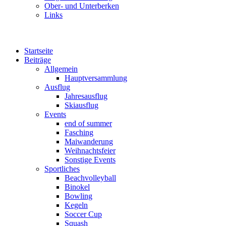
Ober- und Unterberken
Links
Startseite
Beiträge
Allgemein
Hauptversammlung
Ausflug
Jahresausflug
Skiausflug
Events
end of summer
Fasching
Maiwanderung
Weihnachtsfeier
Sonstige Events
Sportliches
Beachvolleyball
Binokel
Bowling
Kegeln
Soccer Cup
Squash