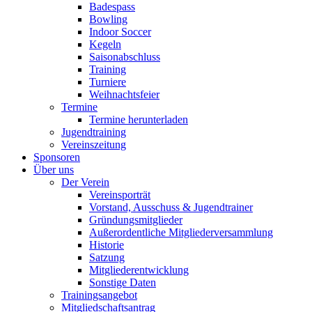
Badespass
Bowling
Indoor Soccer
Kegeln
Saisonabschluss
Training
Turniere
Weihnachtsfeier
Termine
Termine herunterladen
Jugendtraining
Vereinszeitung
Sponsoren
Über uns
Der Verein
Vereinsporträt
Vorstand, Ausschuss & Jugendtrainer
Gründungsmitglieder
Außerordentliche Mitgliederversammlung
Historie
Satzung
Mitgliederentwicklung
Sonstige Daten
Trainingsangebot
Mitgliedschaftsantrag