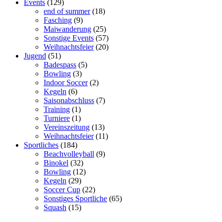
Events
(129)
end of summer
(18)
Fasching
(9)
Maiwanderung
(25)
Sonstige Events
(57)
Weihnachtsfeier
(20)
Jugend
(51)
Badespass
(5)
Bowling
(3)
Indoor Soccer
(2)
Kegeln
(6)
Saisonabschluss
(7)
Training
(1)
Turniere
(1)
Vereinszeitung
(13)
Weihnachtsfeier
(11)
Sportliches
(184)
Beachvolleyball
(9)
Binokel
(32)
Bowling
(12)
Kegeln
(29)
Soccer Cup
(22)
Sonstiges Sportliche
(65)
Squash
(15)