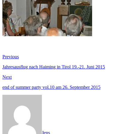
Beitragsnavigation
Previous
Previous
post:
Jahresausflug nach Haiming in Tirol 19.-21. Juni 2015
Next
Next
post:
end of summer party vol.10 am 26. September 2015
Jens