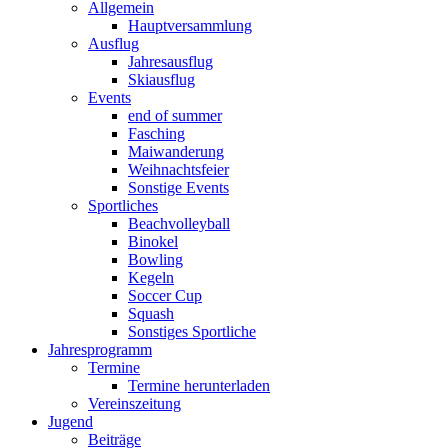
Allgemein
Hauptversammlung
Ausflug
Jahresausflug
Skiausflug
Events
end of summer
Fasching
Maiwanderung
Weihnachtsfeier
Sonstige Events
Sportliches
Beachvolleyball
Binokel
Bowling
Kegeln
Soccer Cup
Squash
Sonstiges Sportliche
Jahresprogramm
Termine
Termine herunterladen
Vereinszeitung
Jugend
Beiträge