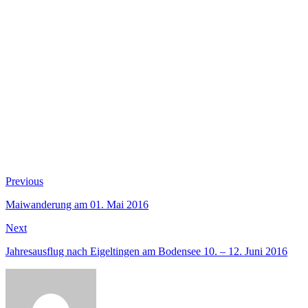
Beitragsnavigation
Previous
Previous
post:
Maiwanderung am 01. Mai 2016
Next
Next
post:
Jahresausflug nach Eigeltingen am Bodensee 10. – 12. Juni 2016