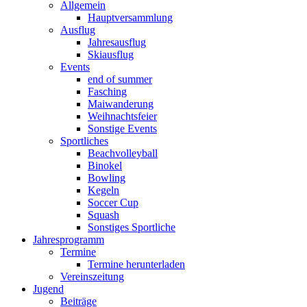
Allgemein
Hauptversammlung
Ausflug
Jahresausflug
Skiausflug
Events
end of summer
Fasching
Maiwanderung
Weihnachtsfeier
Sonstige Events
Sportliches
Beachvolleyball
Binokel
Bowling
Kegeln
Soccer Cup
Squash
Sonstiges Sportliche
Jahresprogramm
Termine
Termine herunterladen
Vereinszeitung
Jugend
Beiträge