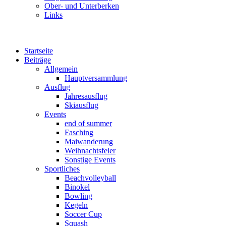
Ober- und Unterberken
Links
Startseite
Beiträge
Allgemein
Hauptversammlung
Ausflug
Jahresausflug
Skiausflug
Events
end of summer
Fasching
Maiwanderung
Weihnachtsfeier
Sonstige Events
Sportliches
Beachvolleyball
Binokel
Bowling
Kegeln
Soccer Cup
Squash