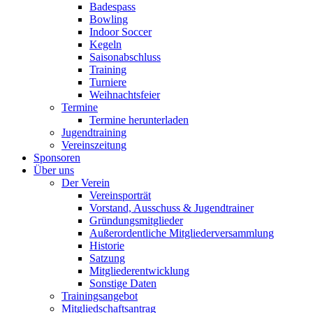
Badespass
Bowling
Indoor Soccer
Kegeln
Saisonabschluss
Training
Turniere
Weihnachtsfeier
Termine
Termine herunterladen
Jugendtraining
Vereinszeitung
Sponsoren
Über uns
Der Verein
Vereinsporträt
Vorstand, Ausschuss & Jugendtrainer
Gründungsmitglieder
Außerordentliche Mitgliederversammlung
Historie
Satzung
Mitgliederentwicklung
Sonstige Daten
Trainingsangebot
Mitgliedschaftsantrag