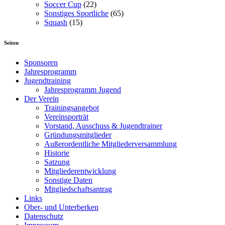
Soccer Cup
(22)
Sonstiges Sportliche
(65)
Squash
(15)
Seiten
Sponsoren
Jahresprogramm
Jugendtraining
Jahresprogramm Jugend
Der Verein
Trainingsangebot
Vereinsporträt
Vorstand, Ausschuss & Jugendtrainer
Gründungsmitglieder
Außerordentliche Mitgliederversammlung
Historie
Satzung
Mitgliederentwicklung
Sonstige Daten
Mitgliedschaftsantrag
Links
Ober- und Unterberken
Datenschutz