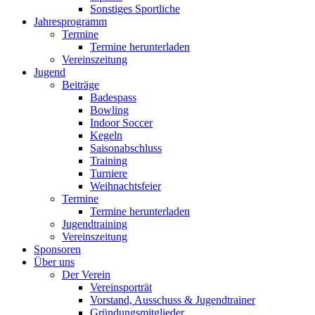
Sonstiges Sportliche
Jahresprogramm
Termine
Termine herunterladen
Vereinszeitung
Jugend
Beiträge
Badespass
Bowling
Indoor Soccer
Kegeln
Saisonabschluss
Training
Turniere
Weihnachtsfeier
Termine
Termine herunterladen
Jugendtraining
Vereinszeitung
Sponsoren
Über uns
Der Verein
Vereinsporträt
Vorstand, Ausschuss & Jugendtrainer
Gründungsmitglieder