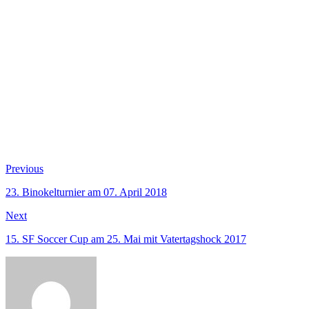
Beitragsnavigation
Previous
Previous
post:
23. Binokelturnier am 07. April 2018
Next
Next
post:
15. SF Soccer Cup am 25. Mai mit Vatertagshock 2017