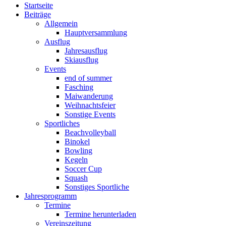
Startseite
Beiträge
Allgemein
Hauptversammlung
Ausflug
Jahresausflug
Skiausflug
Events
end of summer
Fasching
Maiwanderung
Weihnachtsfeier
Sonstige Events
Sportliches
Beachvolleyball
Binokel
Bowling
Kegeln
Soccer Cup
Squash
Sonstiges Sportliche
Jahresprogramm
Termine
Termine herunterladen
Vereinszeitung