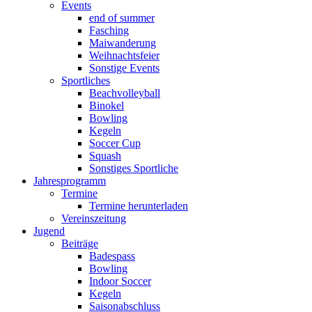
Events
end of summer
Fasching
Maiwanderung
Weihnachtsfeier
Sonstige Events
Sportliches
Beachvolleyball
Binokel
Bowling
Kegeln
Soccer Cup
Squash
Sonstiges Sportliche
Jahresprogramm
Termine
Termine herunterladen
Vereinszeitung
Jugend
Beiträge
Badespass
Bowling
Indoor Soccer
Kegeln
Saisonabschluss