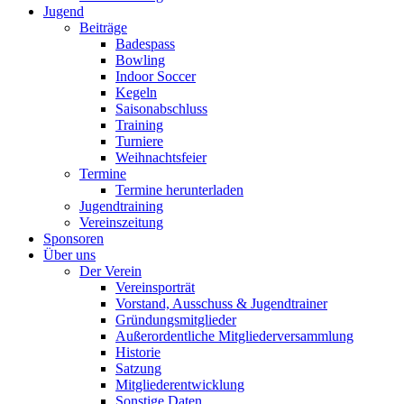
Jugend
Beiträge
Badespass
Bowling
Indoor Soccer
Kegeln
Saisonabschluss
Training
Turniere
Weihnachtsfeier
Termine
Termine herunterladen
Jugendtraining
Vereinszeitung
Sponsoren
Über uns
Der Verein
Vereinsporträt
Vorstand, Ausschuss & Jugendtrainer
Gründungsmitglieder
Außerordentliche Mitgliederversammlung
Historie
Satzung
Mitgliederentwicklung
Sonstige Daten