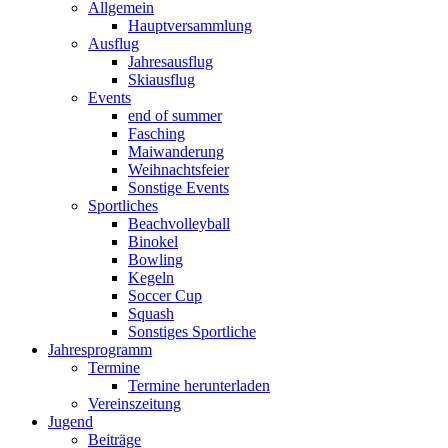
Allgemein
Hauptversammlung
Ausflug
Jahresausflug
Skiausflug
Events
end of summer
Fasching
Maiwanderung
Weihnachtsfeier
Sonstige Events
Sportliches
Beachvolleyball
Binokel
Bowling
Kegeln
Soccer Cup
Squash
Sonstiges Sportliche
Jahresprogramm
Termine
Termine herunterladen
Vereinszeitung
Jugend
Beiträge