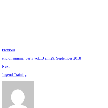
Beitragsnavigation
Previous
Previous
post:
end of summer party vol.13 am 29. September 2018
Next
Next
post:
Jugend Training