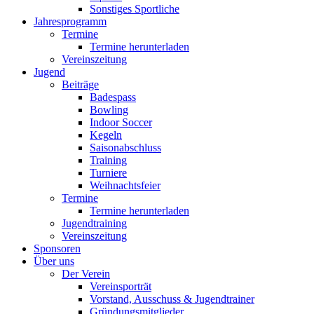
Sonstiges Sportliche
Jahresprogramm
Termine
Termine herunterladen
Vereinszeitung
Jugend
Beiträge
Badespass
Bowling
Indoor Soccer
Kegeln
Saisonabschluss
Training
Turniere
Weihnachtsfeier
Termine
Termine herunterladen
Jugendtraining
Vereinszeitung
Sponsoren
Über uns
Der Verein
Vereinsporträt
Vorstand, Ausschuss & Jugendtrainer
Gründungsmitglieder