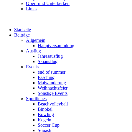
Ober- und Unterberken
Links
Startseite
Beiträge
Allgemein
Hauptversammlung
Ausflug
Jahresausflug
Skiausflug
Events
end of summer
Fasching
Maiwanderung
Weihnachtsfeier
Sonstige Events
Sportliches
Beachvolleyball
Binokel
Bowling
Kegeln
Soccer Cup
Squash