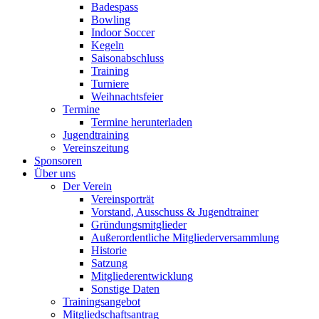
Badespass
Bowling
Indoor Soccer
Kegeln
Saisonabschluss
Training
Turniere
Weihnachtsfeier
Termine
Termine herunterladen
Jugendtraining
Vereinszeitung
Sponsoren
Über uns
Der Verein
Vereinsporträt
Vorstand, Ausschuss & Jugendtrainer
Gründungsmitglieder
Außerordentliche Mitgliederversammlung
Historie
Satzung
Mitgliederentwicklung
Sonstige Daten
Trainingsangebot
Mitgliedschaftsantrag