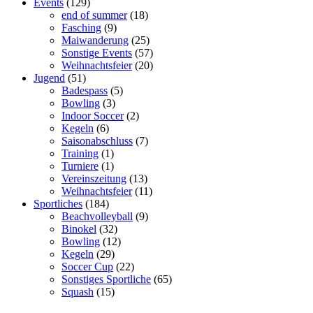
Events
(129)
end of summer
(18)
Fasching
(9)
Maiwanderung
(25)
Sonstige Events
(57)
Weihnachtsfeier
(20)
Jugend
(51)
Badespass
(5)
Bowling
(3)
Indoor Soccer
(2)
Kegeln
(6)
Saisonabschluss
(7)
Training
(1)
Turniere
(1)
Vereinszeitung
(13)
Weihnachtsfeier
(11)
Sportliches
(184)
Beachvolleyball
(9)
Binokel
(32)
Bowling
(12)
Kegeln
(29)
Soccer Cup
(22)
Sonstiges Sportliche
(65)
Squash
(15)