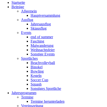
Startseite
Beiträge
Allgemein
Hauptversammlung
Ausflug
Jahresausflug
Skiausflug
Events
end of summer
Fasching
Maiwanderung
Weihnachtsfeier
Sonstige Events
Sportliches
Beachvolleyball
Binokel
Bowling
Kegeln
Soccer Cup
Squash
Sonstiges Sportliche
Jahresprogramm
Termine
Termine herunterladen
Vereinszeitung