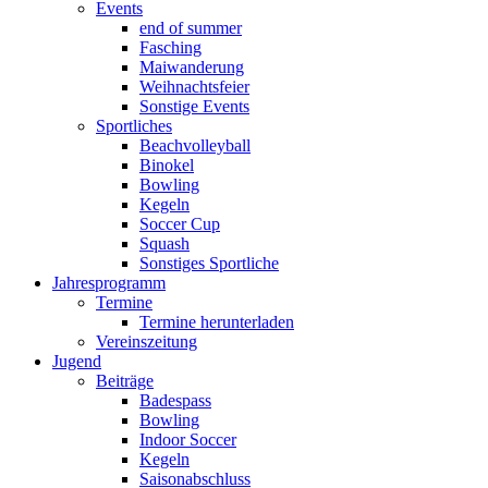
Events
end of summer
Fasching
Maiwanderung
Weihnachtsfeier
Sonstige Events
Sportliches
Beachvolleyball
Binokel
Bowling
Kegeln
Soccer Cup
Squash
Sonstiges Sportliche
Jahresprogramm
Termine
Termine herunterladen
Vereinszeitung
Jugend
Beiträge
Badespass
Bowling
Indoor Soccer
Kegeln
Saisonabschluss