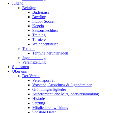
Jugend
Beiträge
Badespass
Bowling
Indoor Soccer
Kegeln
Saisonabschluss
Training
Turniere
Weihnachtsfeier
Termine
Termine herunterladen
Jugendtraining
Vereinszeitung
Sponsoren
Über uns
Der Verein
Vereinsporträt
Vorstand, Ausschuss & Jugendtrainer
Gründungsmitglieder
Außerordentliche Mitgliederversammlung
Historie
Satzung
Mitgliederentwicklung
Sonstige Daten