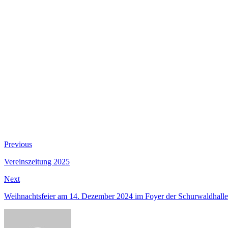
Beitragsnavigation
Previous
Previous
post:
Vereinszeitung 2025
Next
Next
post:
Weihnachtsfeier am 14. Dezember 2024 im Foyer der Schurwaldhalle