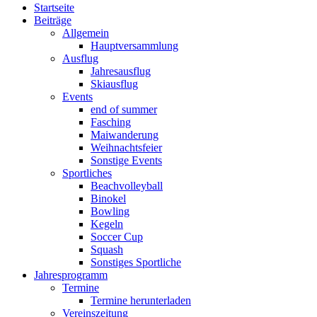
Startseite
Beiträge
Allgemein
Hauptversammlung
Ausflug
Jahresausflug
Skiausflug
Events
end of summer
Fasching
Maiwanderung
Weihnachtsfeier
Sonstige Events
Sportliches
Beachvolleyball
Binokel
Bowling
Kegeln
Soccer Cup
Squash
Sonstiges Sportliche
Jahresprogramm
Termine
Termine herunterladen
Vereinszeitung