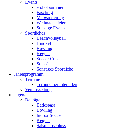
Events
end of summer
Fasching
Maiwanderung
Weihnachtsfeier
Sonstige Events
Sportliches
Beachvolleyball
Binokel
Bowling
Kegeln
Soccer Cup
Squash
Sonstiges Sportliche
Jahresprogramm
Termine
Termine herunterladen
Vereinszeitung
Jugend
Beiträge
Badespass
Bowling
Indoor Soccer
Kegeln
Saisonabschluss