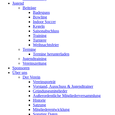
Jugend
Beiträge
Badespass
Bowling
Indoor Soccer
Kegeln
Saisonabschluss
Training
Turniere
Weihnachtsfeier
Termine
Termine herunterladen
Jugendtraining
Vereinszeitung
Sponsoren
Über uns
Der Verein
Vereinsporträt
Vorstand, Ausschuss & Jugendtrainer
Gründungsmitglieder
Außerordentliche Mitgliederversammlung
Historie
Satzung
Mitgliederentwicklung
Sonstige Daten