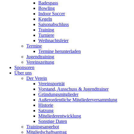
Badespass
Bowling
Indoor Soccer
Kegeln
Saisonabschluss
Training
Turniere
Weihnachtsfeier
Termine
Termine herunterladen
Jugendtraining
Vereinszeitung
Sponsoren
Über uns
Der Verein
Vereinsporträt
Vorstand, Ausschuss & Jugendtrainer
Gründungsmitglieder
Außerordentliche Mitgliederversammlung
Historie
Satzung
Mitgliederentwicklung
Sonstige Daten
Trainingsangebot
Mitgliedschaftsantrag