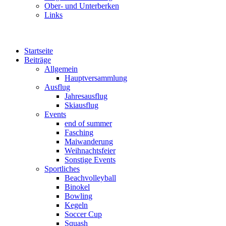
Ober- und Unterberken
Links
Startseite
Beiträge
Allgemein
Hauptversammlung
Ausflug
Jahresausflug
Skiausflug
Events
end of summer
Fasching
Maiwanderung
Weihnachtsfeier
Sonstige Events
Sportliches
Beachvolleyball
Binokel
Bowling
Kegeln
Soccer Cup
Squash