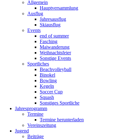
Allgemein
Hauptversammlung
Ausflug
Jahresausflug
Skiausflug
Events
end of summer
Fasching
Maiwanderung
Weihnachtsfeier
Sonstige Events
Sportliches
Beachvolleyball
Binokel
Bowling
Kegeln
Soccer Cup
Squash
Sonstiges Sportliche
Jahresprogramm
Termine
Termine herunterladen
Vereinszeitung
Jugend
Beiträge