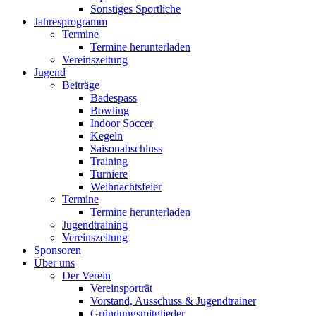
Sonstiges Sportliche
Jahresprogramm
Termine
Termine herunterladen
Vereinszeitung
Jugend
Beiträge
Badespass
Bowling
Indoor Soccer
Kegeln
Saisonabschluss
Training
Turniere
Weihnachtsfeier
Termine
Termine herunterladen
Jugendtraining
Vereinszeitung
Sponsoren
Über uns
Der Verein
Vereinsporträt
Vorstand, Ausschuss & Jugendtrainer
Gründungsmitglieder