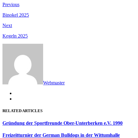
Beitragsnavigation
Previous
Previous
post:
Binokel 2025
Next
Next
post:
Kegeln 2025
Webmaster
RELATED ARTICLES
Gründung der Sportfreunde Ober-Unterberken e.V. 1990
Freizeitturnier der German Bulldogs in der Wittumhalle