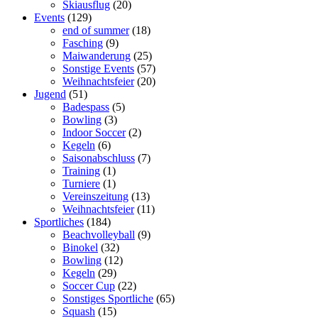
Skiausflug
(20)
Events
(129)
end of summer
(18)
Fasching
(9)
Maiwanderung
(25)
Sonstige Events
(57)
Weihnachtsfeier
(20)
Jugend
(51)
Badespass
(5)
Bowling
(3)
Indoor Soccer
(2)
Kegeln
(6)
Saisonabschluss
(7)
Training
(1)
Turniere
(1)
Vereinszeitung
(13)
Weihnachtsfeier
(11)
Sportliches
(184)
Beachvolleyball
(9)
Binokel
(32)
Bowling
(12)
Kegeln
(29)
Soccer Cup
(22)
Sonstiges Sportliche
(65)
Squash
(15)