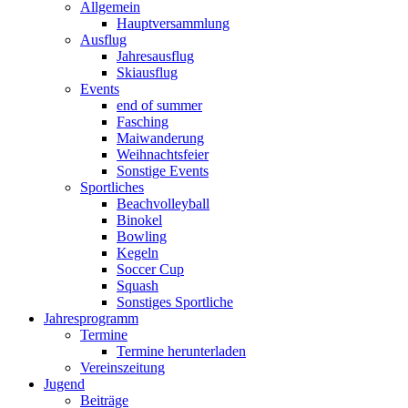
Allgemein
Hauptversammlung
Ausflug
Jahresausflug
Skiausflug
Events
end of summer
Fasching
Maiwanderung
Weihnachtsfeier
Sonstige Events
Sportliches
Beachvolleyball
Binokel
Bowling
Kegeln
Soccer Cup
Squash
Sonstiges Sportliche
Jahresprogramm
Termine
Termine herunterladen
Vereinszeitung
Jugend
Beiträge