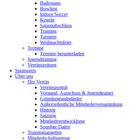
Badespass
Bowling
Indoor Soccer
Kegeln
Saisonabschluss
Training
Turniere
Weihnachtsfeier
Termine
Termine herunterladen
Jugendtraining
Vereinszeitung
Sponsoren
Über uns
Der Verein
Vereinsporträt
Vorstand, Ausschuss & Jugendtrainer
Gründungsmitglieder
Außerordentliche Mitgliederversammlung
Historie
Satzung
Mitgliederentwicklung
Sonstige Daten
Trainingsangebot
Mitgliedschaftsantrag