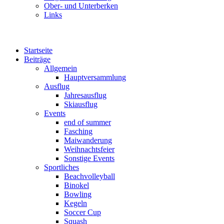
Ober- und Unterberken
Links
Startseite
Beiträge
Allgemein
Hauptversammlung
Ausflug
Jahresausflug
Skiausflug
Events
end of summer
Fasching
Maiwanderung
Weihnachtsfeier
Sonstige Events
Sportliches
Beachvolleyball
Binokel
Bowling
Kegeln
Soccer Cup
Squash