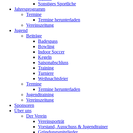
Sonstiges Sportliche
Jahresprogramm
Termine
Termine herunterladen
Vereinszeitung
Jugend
Beiträge
Badespass
Bowling
Indoor Soccer
Kegeln
Saisonabschluss
Training
Turniere
Weihnachtsfeier
Termine
Termine herunterladen
Jugendtraining
Vereinszeitung
Sponsoren
Über uns
Der Verein
Vereinsporträt
Vorstand, Ausschuss & Jugendtrainer
Gründungsmitglieder