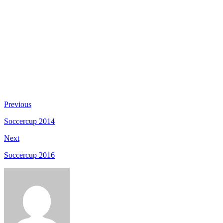
Beitragsnavigation
Previous
Previous
post:
Soccercup 2014
Next
Next
post:
Soccercup 2016