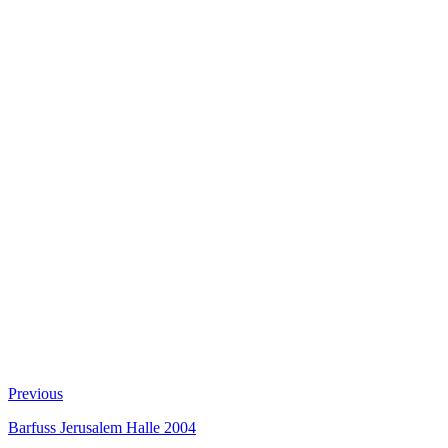
Beitragsnavigation
Previous
Previous
post:
Barfuss Jerusalem Halle 2004