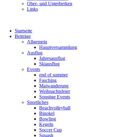
Ober- und Unterberken
Links
Startseite
Beiträge
Allgemein
Hauptversammlung
Ausflug
Jahresausflug
Skiausflug
Events
end of summer
Fasching
Maiwanderung
Weihnachtsfeier
Sonstige Events
Sportliches
Beachvolleyball
Binokel
Bowling
Kegeln
Soccer Cup
Squash