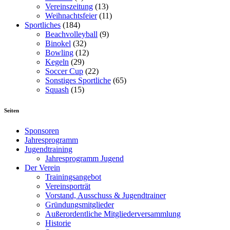
Vereinszeitung
(13)
Weihnachtsfeier
(11)
Sportliches
(184)
Beachvolleyball
(9)
Binokel
(32)
Bowling
(12)
Kegeln
(29)
Soccer Cup
(22)
Sonstiges Sportliche
(65)
Squash
(15)
Seiten
Sponsoren
Jahresprogramm
Jugendtraining
Jahresprogramm Jugend
Der Verein
Trainingsangebot
Vereinsporträt
Vorstand, Ausschuss & Jugendtrainer
Gründungsmitglieder
Außerordentliche Mitgliederversammlung
Historie