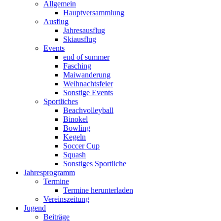
Allgemein
Hauptversammlung
Ausflug
Jahresausflug
Skiausflug
Events
end of summer
Fasching
Maiwanderung
Weihnachtsfeier
Sonstige Events
Sportliches
Beachvolleyball
Binokel
Bowling
Kegeln
Soccer Cup
Squash
Sonstiges Sportliche
Jahresprogramm
Termine
Termine herunterladen
Vereinszeitung
Jugend
Beiträge