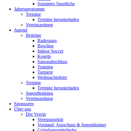
Sonstiges Sportliche
Jahresprogramm
Termine
Termine herunterladen
Vereinszeitung
Jugend
Beiträge
Badespass
Bowling
Indoor Soccer
Kegeln
Saisonabschluss
Training
Turniere
Weihnachtsfeier
Termine
Termine herunterladen
Jugendtraining
Vereinszeitung
Sponsoren
Über uns
Der Verein
Vereinsporträt
Vorstand, Ausschuss & Jugendtrainer
Gründungsmitglieder