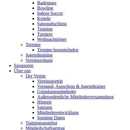
Badespass
Bowling
Indoor Soccer
Kegeln
Saisonabschluss
Training
Turniere
Weihnachtsfeier
Termine
Termine herunterladen
Jugendtraining
Vereinszeitung
Sponsoren
Über uns
Der Verein
Vereinsporträt
Vorstand, Ausschuss & Jugendtrainer
Gründungsmitglieder
Außerordentliche Mitgliederversammlung
Historie
Satzung
Mitgliederentwicklung
Sonstige Daten
Trainingsangebot
Mitgliedschaftsantrag