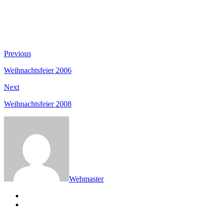
Beitragsnavigation
Previous
Previous
post:
Weihnachtsfeier 2006
Next
Next
post:
Weihnachtsfeier 2008
Webmaster