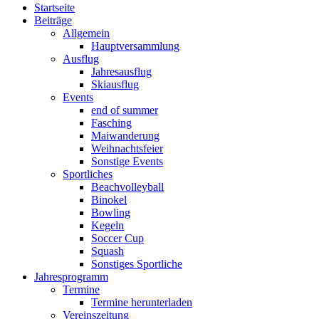
Startseite
Beiträge
Allgemein
Hauptversammlung
Ausflug
Jahresausflug
Skiausflug
Events
end of summer
Fasching
Maiwanderung
Weihnachtsfeier
Sonstige Events
Sportliches
Beachvolleyball
Binokel
Bowling
Kegeln
Soccer Cup
Squash
Sonstiges Sportliche
Jahresprogramm
Termine
Termine herunterladen
Vereinszeitung