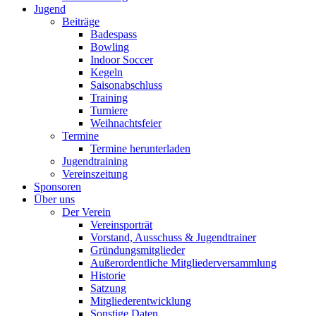
Jugend
Beiträge
Badespass
Bowling
Indoor Soccer
Kegeln
Saisonabschluss
Training
Turniere
Weihnachtsfeier
Termine
Termine herunterladen
Jugendtraining
Vereinszeitung
Sponsoren
Über uns
Der Verein
Vereinsporträt
Vorstand, Ausschuss & Jugendtrainer
Gründungsmitglieder
Außerordentliche Mitgliederversammlung
Historie
Satzung
Mitgliederentwicklung
Sonstige Daten