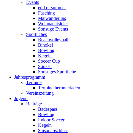
Events
end of summer
Fasching
Maiwanderung
Weihnachtsfeier
Sonstige Events
Sportliches
Beachvolleyball
Binokel
Bowling
Kegeln
Soccer Cup
Squash
Sonstiges Sportliche
Jahresprogramm
Termine
Termine herunterladen
Vereinszeitung
Jugend
Beiträge
Badespass
Bowling
Indoor Soccer
Kegeln
Saisonabschluss