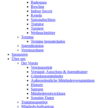
Badespass
Bowling
Indoor Soccer
Kegeln
Saisonabschluss
Training
Turniere
Weihnachtsfeier
Termine
Termine herunterladen
Jugendtraining
Vereinszeitung
Sponsoren
Über uns
Der Verein
Vereinsporträt
Vorstand, Ausschuss & Jugendtrainer
Gründungsmitglieder
Außerordentliche Mitgliederversammlung
Historie
Satzung
Mitgliederentwicklung
Sonstige Daten
Trainingsangebot
Mitgliedschaftsantrag