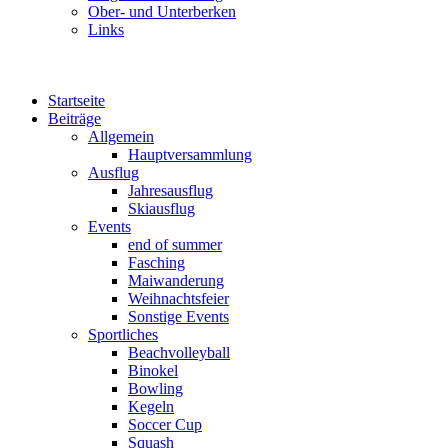
Ober- und Unterberken
Links
Startseite
Beiträge
Allgemein
Hauptversammlung
Ausflug
Jahresausflug
Skiausflug
Events
end of summer
Fasching
Maiwanderung
Weihnachtsfeier
Sonstige Events
Sportliches
Beachvolleyball
Binokel
Bowling
Kegeln
Soccer Cup
Squash