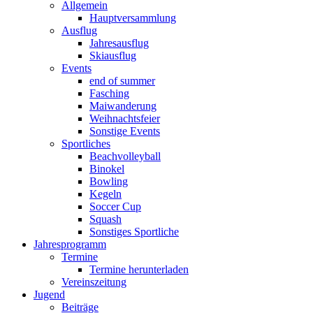
Allgemein
Hauptversammlung
Ausflug
Jahresausflug
Skiausflug
Events
end of summer
Fasching
Maiwanderung
Weihnachtsfeier
Sonstige Events
Sportliches
Beachvolleyball
Binokel
Bowling
Kegeln
Soccer Cup
Squash
Sonstiges Sportliche
Jahresprogramm
Termine
Termine herunterladen
Vereinszeitung
Jugend
Beiträge