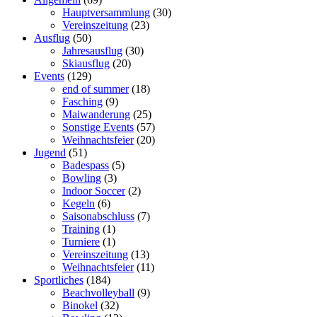
Hauptversammlung
(30)
Vereinszeitung
(23)
Ausflug
(50)
Jahresausflug
(30)
Skiausflug
(20)
Events
(129)
end of summer
(18)
Fasching
(9)
Maiwanderung
(25)
Sonstige Events
(57)
Weihnachtsfeier
(20)
Jugend
(51)
Badespass
(5)
Bowling
(3)
Indoor Soccer
(2)
Kegeln
(6)
Saisonabschluss
(7)
Training
(1)
Turniere
(1)
Vereinszeitung
(13)
Weihnachtsfeier
(11)
Sportliches
(184)
Beachvolleyball
(9)
Binokel
(32)