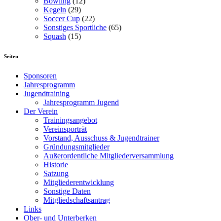
Bowling
(12)
Kegeln
(29)
Soccer Cup
(22)
Sonstiges Sportliche
(65)
Squash
(15)
Seiten
Sponsoren
Jahresprogramm
Jugendtraining
Jahresprogramm Jugend
Der Verein
Trainingsangebot
Vereinsporträt
Vorstand, Ausschuss & Jugendtrainer
Gründungsmitglieder
Außerordentliche Mitgliederversammlung
Historie
Satzung
Mitgliederentwicklung
Sonstige Daten
Mitgliedschaftsantrag
Links
Ober- und Unterberken