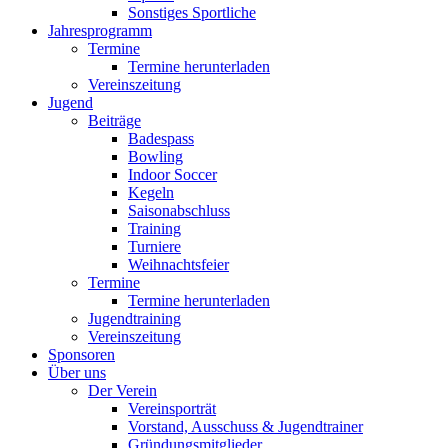
Sonstiges Sportliche
Jahresprogramm
Termine
Termine herunterladen
Vereinszeitung
Jugend
Beiträge
Badespass
Bowling
Indoor Soccer
Kegeln
Saisonabschluss
Training
Turniere
Weihnachtsfeier
Termine
Termine herunterladen
Jugendtraining
Vereinszeitung
Sponsoren
Über uns
Der Verein
Vereinsporträt
Vorstand, Ausschuss & Jugendtrainer
Gründungsmitglieder