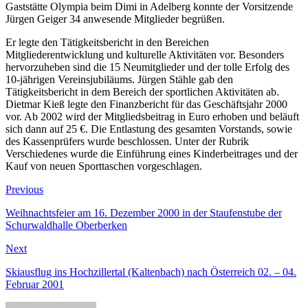
Gaststätte Olympia beim Dimi in Adelberg konnte der Vorsitzende
Jürgen Geiger 34 anwesende Mitglieder begrüßen.
Er legte den Tätigkeitsbericht in den Bereichen
Mitgliederentwicklung und kulturelle Aktivitäten vor. Besonders
hervorzuheben sind die 15 Neumitglieder und der tolle Erfolg des
10-jährigen Vereinsjubiläums. Jürgen Stähle gab den
Tätigkeitsbericht in dem Bereich der sportlichen Aktivitäten ab.
Dietmar Kieß legte den Finanzbericht für das Geschäftsjahr 2000
vor. Ab 2002 wird der Mitgliedsbeitrag in Euro erhoben und beläuft
sich dann auf 25 €. Die Entlastung des gesamten Vorstands, sowie
des Kassenprüfers wurde beschlossen. Unter der Rubrik
Verschiedenes wurde die Einführung eines Kinderbeitrages und der
Kauf von neuen Sporttaschen vorgeschlagen.
Beitragsnavigation
Previous
Previous
post:
Weihnachtsfeier am 16. Dezember 2000 in der Staufenstube der
Schurwaldhalle Oberberken
Next
Next
post:
Skiausflug ins Hochzillertal (Kaltenbach) nach Österreich 02. – 04.
Februar 2001