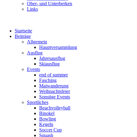
Ober- und Unterberken
Links
Startseite
Beiträge
Allgemein
Hauptversammlung
Ausflug
Jahresausflug
Skiausflug
Events
end of summer
Fasching
Maiwanderung
Weihnachtsfeier
Sonstige Events
Sportliches
Beachvolleyball
Binokel
Bowling
Kegeln
Soccer Cup
Squash