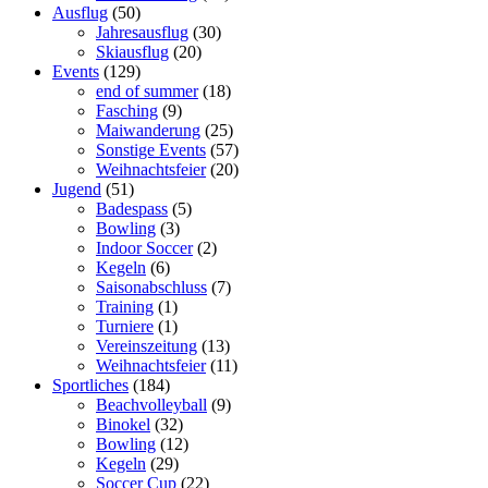
Ausflug
(50)
Jahresausflug
(30)
Skiausflug
(20)
Events
(129)
end of summer
(18)
Fasching
(9)
Maiwanderung
(25)
Sonstige Events
(57)
Weihnachtsfeier
(20)
Jugend
(51)
Badespass
(5)
Bowling
(3)
Indoor Soccer
(2)
Kegeln
(6)
Saisonabschluss
(7)
Training
(1)
Turniere
(1)
Vereinszeitung
(13)
Weihnachtsfeier
(11)
Sportliches
(184)
Beachvolleyball
(9)
Binokel
(32)
Bowling
(12)
Kegeln
(29)
Soccer Cup
(22)