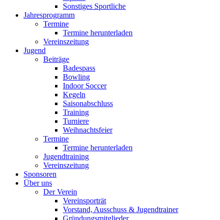
Sonstiges Sportliche
Jahresprogramm
Termine
Termine herunterladen
Vereinszeitung
Jugend
Beiträge
Badespass
Bowling
Indoor Soccer
Kegeln
Saisonabschluss
Training
Turniere
Weihnachtsfeier
Termine
Termine herunterladen
Jugendtraining
Vereinszeitung
Sponsoren
Über uns
Der Verein
Vereinsporträt
Vorstand, Ausschuss & Jugendtrainer
Gründungsmitglieder