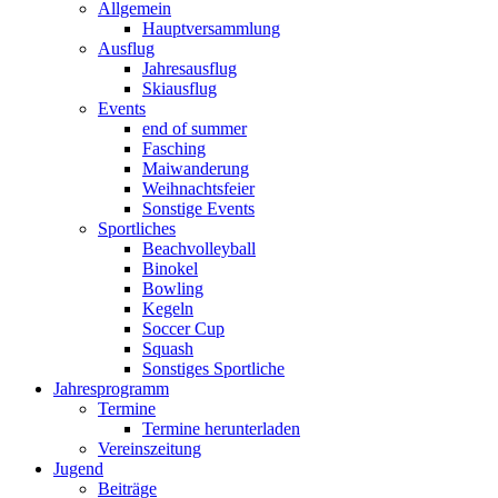
Allgemein
Hauptversammlung
Ausflug
Jahresausflug
Skiausflug
Events
end of summer
Fasching
Maiwanderung
Weihnachtsfeier
Sonstige Events
Sportliches
Beachvolleyball
Binokel
Bowling
Kegeln
Soccer Cup
Squash
Sonstiges Sportliche
Jahresprogramm
Termine
Termine herunterladen
Vereinszeitung
Jugend
Beiträge