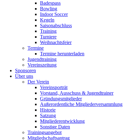
Badespass
Bowling
Indoor Soccer
Kegeln
Saisonabschluss
Training
Turniere
Weihnachtsfeier
Termine
Termine herunterladen
Jugendtraining
Vereinszeitung
Sponsoren
Über uns
Der Verein
Vereinsporträt
Vorstand, Ausschuss & Jugendtrainer
Gründungsmitglieder
Außerordentliche Mitgliederversammlung
Historie
Satzung
Mitgliederentwicklung
Sonstige Daten
Trainingsangebot
Mitgliedschaftsantrag