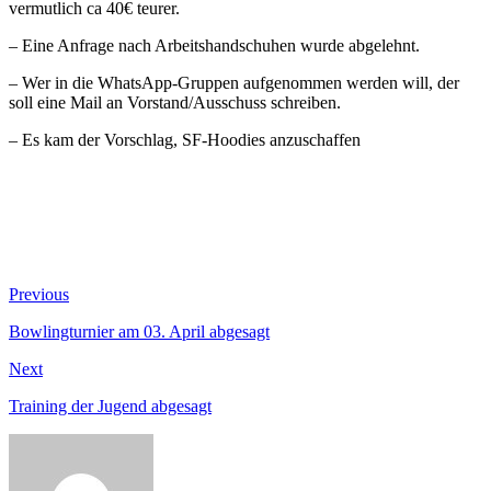
vermutlich ca 40€ teurer.
– Eine Anfrage nach Arbeitshandschuhen wurde abgelehnt.
– Wer in die WhatsApp-Gruppen aufgenommen werden will, der
soll eine Mail an Vorstand/Ausschuss schreiben.
– Es kam der Vorschlag, SF-Hoodies anzuschaffen
Beitragsnavigation
Previous
Previous
post:
Bowlingturnier am 03. April abgesagt
Next
Next
post:
Training der Jugend abgesagt