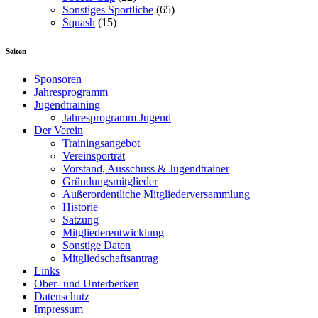
Sonstiges Sportliche
(65)
Squash
(15)
Seiten
Sponsoren
Jahresprogramm
Jugendtraining
Jahresprogramm Jugend
Der Verein
Trainingsangebot
Vereinsporträt
Vorstand, Ausschuss & Jugendtrainer
Gründungsmitglieder
Außerordentliche Mitgliederversammlung
Historie
Satzung
Mitgliederentwicklung
Sonstige Daten
Mitgliedschaftsantrag
Links
Ober- und Unterberken
Datenschutz
Impressum