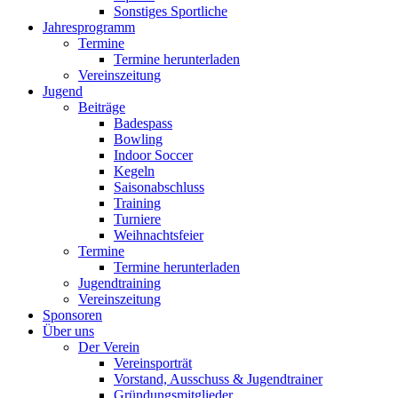
Sonstiges Sportliche
Jahresprogramm
Termine
Termine herunterladen
Vereinszeitung
Jugend
Beiträge
Badespass
Bowling
Indoor Soccer
Kegeln
Saisonabschluss
Training
Turniere
Weihnachtsfeier
Termine
Termine herunterladen
Jugendtraining
Vereinszeitung
Sponsoren
Über uns
Der Verein
Vereinsporträt
Vorstand, Ausschuss & Jugendtrainer
Gründungsmitglieder