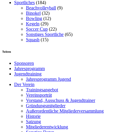
Sportliches
(184)
Beachvolleyball
(9)
Binokel
(32)
Bowling
(12)
Kegeln
(29)
Soccer Cup
(22)
Sonstiges Sportliche
(65)
Squash
(15)
Seiten
Sponsoren
Jahresprogramm
Jugendtraining
Jahresprogramm Jugend
Der Verein
Trainingsangebot
Vereinsporträt
Vorstand, Ausschuss & Jugendtrainer
Gründungsmitglieder
Außerordentliche Mitgliederversammlung
Historie
Satzung
Mitgliederentwicklung