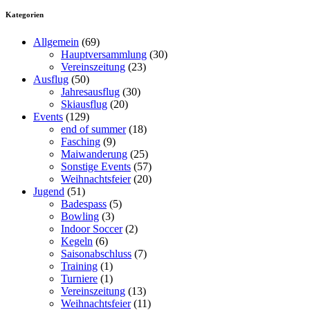
Kategorien
Allgemein
(69)
Hauptversammlung
(30)
Vereinszeitung
(23)
Ausflug
(50)
Jahresausflug
(30)
Skiausflug
(20)
Events
(129)
end of summer
(18)
Fasching
(9)
Maiwanderung
(25)
Sonstige Events
(57)
Weihnachtsfeier
(20)
Jugend
(51)
Badespass
(5)
Bowling
(3)
Indoor Soccer
(2)
Kegeln
(6)
Saisonabschluss
(7)
Training
(1)
Turniere
(1)
Vereinszeitung
(13)
Weihnachtsfeier
(11)