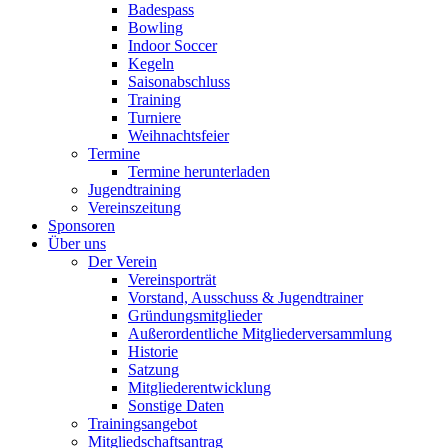
Badespass
Bowling
Indoor Soccer
Kegeln
Saisonabschluss
Training
Turniere
Weihnachtsfeier
Termine
Termine herunterladen
Jugendtraining
Vereinszeitung
Sponsoren
Über uns
Der Verein
Vereinsporträt
Vorstand, Ausschuss & Jugendtrainer
Gründungsmitglieder
Außerordentliche Mitgliederversammlung
Historie
Satzung
Mitgliederentwicklung
Sonstige Daten
Trainingsangebot
Mitgliedschaftsantrag