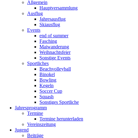
Allgemein
Hauptversammlung
Ausflug
Jahresausflug
Skiausflug
Events
end of summer
Fasching
Maiwanderung
Weihnachtsfeier
Sonstige Events
Sportliches
Beachvolleyball
Binokel
Bowling
Kegeln
Soccer Cup
Squash
Sonstiges Sportliche
Jahresprogramm
Termine
Termine herunterladen
Vereinszeitung
Jugend
Beiträge