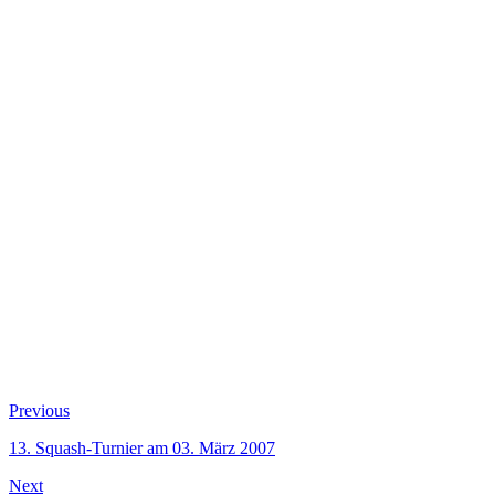
Beitragsnavigation
Previous
Previous
post:
13. Squash-Turnier am 03. März 2007
Next
Next