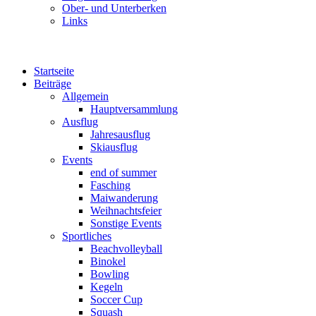
Ober- und Unterberken
Links
Startseite
Beiträge
Allgemein
Hauptversammlung
Ausflug
Jahresausflug
Skiausflug
Events
end of summer
Fasching
Maiwanderung
Weihnachtsfeier
Sonstige Events
Sportliches
Beachvolleyball
Binokel
Bowling
Kegeln
Soccer Cup
Squash